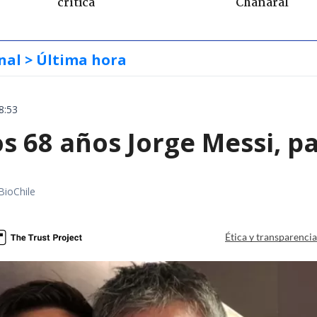
crítica
Chañaral
nal
> Última hora
8:53
s 68 años Jorge Messi, p
BioChile
Ética y transparenci