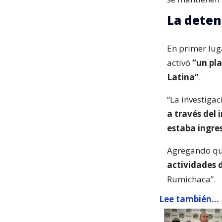
La deten
En primer luga
activó
“un pl
Latina”
.
“La investigac
a través del
estaba ingre
Agregando que
actividades 
Rumichaca”.
Lee también...