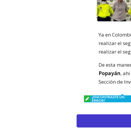
Ya en Colomb
realizar el s
realizar el se
De esta manera
Popayán
, ah
Sección de Inv
¿ENCONTRASTE UN
ERROR?