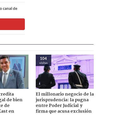
o canal de
104
visitas
credita
El millonario negocio de la
gal de bien
jurisprudencia: la pugna
te de
entre Poder Judicial y
Kast en
firma que acusa exclusión