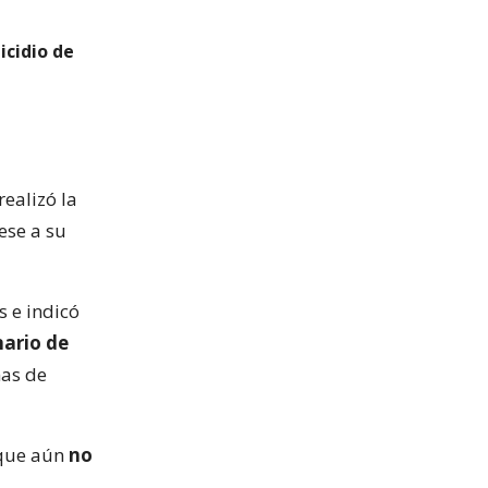
icidio de
realizó la
pese a su
s e indicó
nario de
as de
 que aún
no