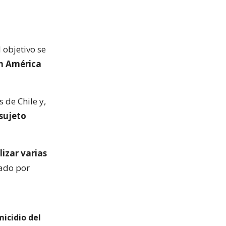
 objetivo se
en América
 de Chile y,
 sujeto
izar varias
ado por
icidio del