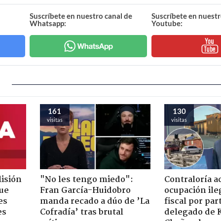
Suscríbete en nuestro canal de
Suscríbete en nuestr
Whatsapp:
Youtube:
161
130
visitas
visitas
lisión
"No les tengo miedo":
Contraloría a
que
Fran García-Huidobro
ocupación ile
es
manda recado a dúo de ’La
fiscal por par
es
Cofradía’ tras brutal
delegado de 