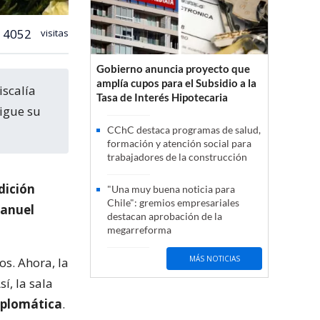
4052
visitas
Gobierno anuncia proyecto que
amplía cupos para el Subsidio a la
Tasa de Interés Hipotecaria
sigue su
CChC destaca programas de salud,
formación y atención social para
trabajadores de la construcción
dición
"Una muy buena noticia para
Chile": gremios empresariales
anuel
destacan aprobación de la
megarreforma
MÁS NOTICIAS
os. Ahora, la
Así, la sala
diplomática
.