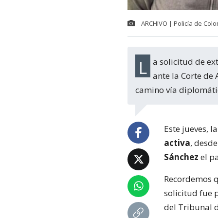
ARCHIVO | Policía de Col
La solicitud de extradición de Dayonis Orozco, que fue presentada por la Fiscalía
ante la Corte de
camino vía diplomáti
Este jueves, l
activa
, desd
Sánchez
el pa
Recordemos q
solicitud fue
del Tribunal 