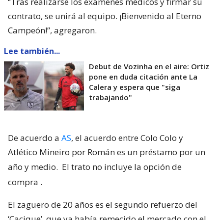
“Tras realizarse los exámenes médicos y firmar su
contrato, se unirá al equipo. ¡Bienvenido al Eterno
Campeón!”, agregaron.
Lee también...
Debut de Vozinha en el aire: Ortiz
pone en duda citación ante La
Calera y espera que "siga
trabajando"
De acuerdo a
AS
, el acuerdo entre Colo Colo y
Atlético Mineiro por Román es un préstamo por un
año y medio.
El trato no incluye la opción de
compra
.
El zaguero de 20 años es el segundo refuerzo del
‘Cacique’, que ya había remecido el mercado con el