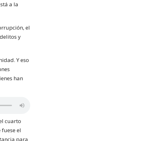
stá a la
orrupción, el
delitos y
nidad. Y eso
ones
ienes han
el cuarto
 fuese el
itancia para