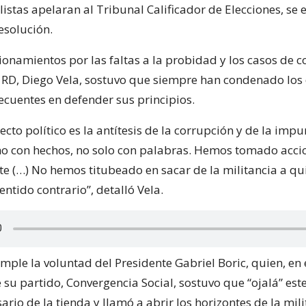
istas apelaran al Tribunal Calificador de Elecciones, se e
esolución.
ionamientos por las faltas a la probidad y los casos de c
 RD, Diego Vela, sostuvo que siempre han condenado los 
ecuentes en defender sus principios.
cto político es la antítesis de la corrupción y de la impu
o con hechos, no solo con palabras. Hemos tomado acci
e (…) No hemos titubeado en sacar de la militancia a qu
ntido contrario”, detalló Vela.
mple la voluntad del Presidente Gabriel Boric, quien, en 
 su partido, Convergencia Social, sostuvo que “ojalá” este
ario de la tienda y llamó a abrir los horizontes de la mil