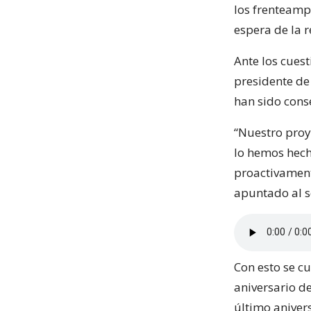
los frenteampl
espera de la r
Ante los cuest
presidente de
han sido cons
“Nuestro proye
lo hemos hech
proactivament
apuntado al se
Con esto se cu
aniversario de
último anivers