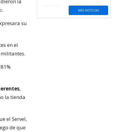
dieron la
o.
MÁS NOTICIAS
expresara su
es en el
 militantes.
n 81%
herentes
,
o la tienda
ue el Servel,
luego de que