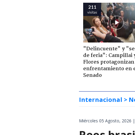
211
visitas
"Delincuente" y "s
de feria": Campillai 
Flores protagonizan
enfrentamiento en 
Senado
Internacional
> N
Miércoles 05 Agosto, 2026 |
Reos brasi