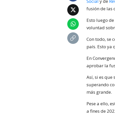
Social
y de
Re
fusión de las
Esto luego de
voluntad sobr
Con todo, se c
país. Esto ya 
En Convergenc
aprobar la fus
Así, si es que
superando con
más grande.
Pese a ello, e
a fines de 202