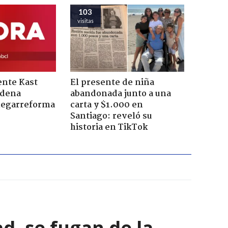
103
visitas
ente Kast
El presente de niña
adena
abandonada junto a una
megarreforma
carta y $1.000 en
Santiago: reveló su
historia en TikTok
ad, se fugan de la