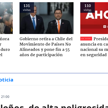
131
110
visitas
visitas
eñora
Gobierno retira a Chile del
Presid
y
Movimiento de Países No
anuncia en c
 duro
Alineados y pone fin a 55
nacional su 
el
años de participación
en seguridad
oticia
 21:00
leños, de alta peligrosid