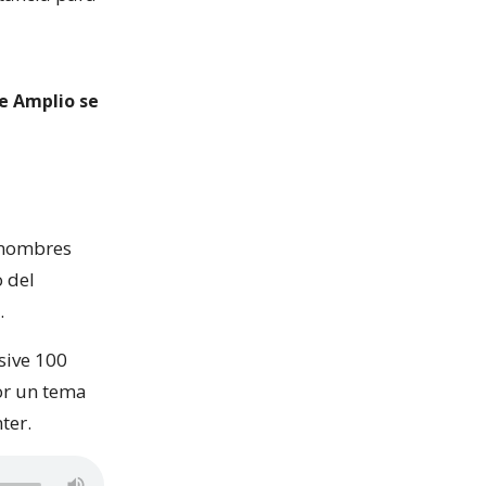
te Amplio se
s nombres
o del
.
sive 100
or un tema
ter.