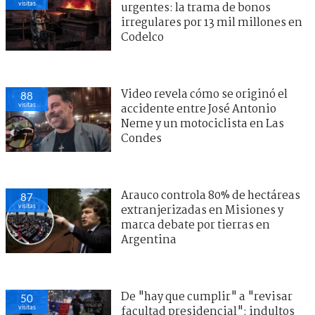
visitas
urgentes: la trama de bonos
irregulares por 13 mil millones en
Codelco
Video revela cómo se originó el
88
visitas
accidente entre José Antonio
Neme y un motociclista en Las
Condes
Arauco controla 80% de hectáreas
87
visitas
extranjerizadas en Misiones y
marca debate por tierras en
Argentina
De "hay que cumplir" a "revisar
50
visitas
facultad presidencial": indultos