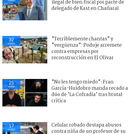
visitas
ilegal de bien fiscal por parte de
delegado de Kast en Chañaral
"Terriblemente chantas" y
30
visitas
"vergüenza": Poduje arremete
contra empresas por
reconstrucción en El Olivar
"No les tengo miedo": Fran
24
visitas
García-Huidobro manda recado a
dúo de ’La Cofradía’ tras brutal
crítica
Celular robado destapa abusos
17
visitas
contra niña de un profesor de su