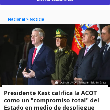
Nacional
> Noticia
Agencia UNO | Sebastián Beltrán Gaete
Presidente Kast califica la ACOT
como un "compromiso total" del
Estado en medio de despliegue