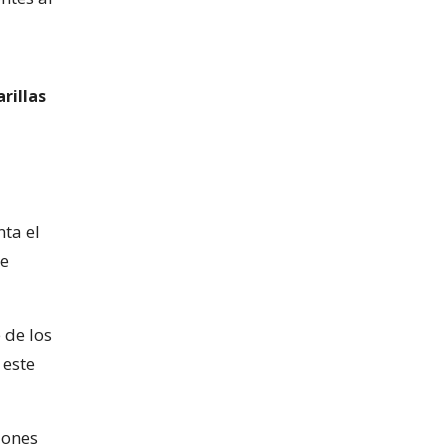
rillas
ta el
se
 de los
 este
iones