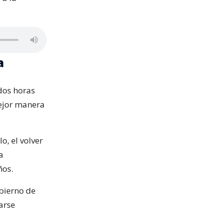
a
dos horas
mejor manera
o, el volver
a
ños.
bierno de
arse