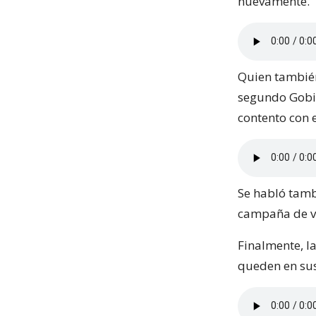
nuevamente.
Quien también 
segundo Gobie
contento con e
Se habló tamb
campaña de va
Finalmente, la
queden en sus