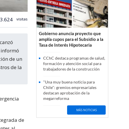
3.624
visitas
Gobierno anuncia proyecto que
amplía cupos para el Subsidio a la
Tasa de Interés Hipotecaria
n informó
ción de un
CChC destaca programas de salud,
formación y atención social para
tros de la
trabajadores de la construcción
"Una muy buena noticia para
Chile": gremios empresariales
destacan aprobación de la
mergencia
megarreforma
MÁS NOTICIAS
ntegrada de
ntes al