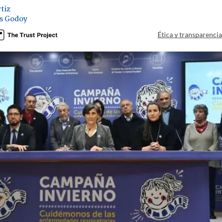
tiz
s Godoy
Ética y transparenci