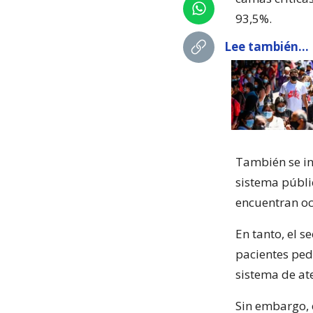
93,5%.
Lee también...
También se in
sistema públi
encuentran oc
En tanto, el 
pacientes pedi
sistema de at
Sin embargo, e