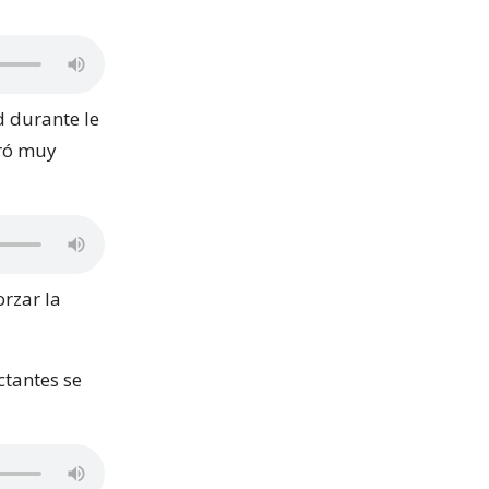
d durante le
tró muy
orzar la
ctantes se