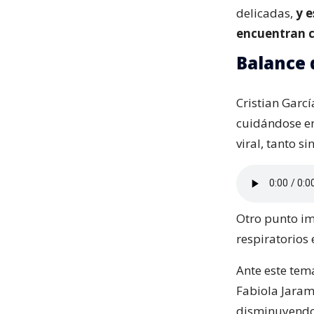
delicadas,
y e
encuentran c
Balance d
Cristian Garc
cuidándose en
viral, tanto s
Otro punto im
respiratorios 
Ante este tema
Fabiola Jarami
disminuyendo 