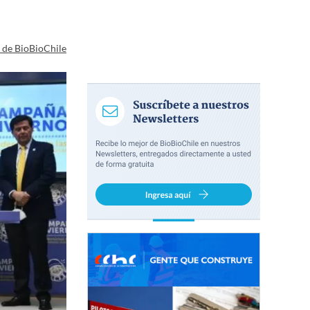
a de BioBioChile