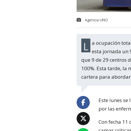
Agencia UNO
La ocupación total de camas pediátricas UCI en la red de salud nacional alcanzó
esta jornada un 
que 9 de 29 centros d
100%. Esta tarde, la 
cartera para abordar 
Este lunes se 
por las enfer
Con fecha 11 
camas críticas