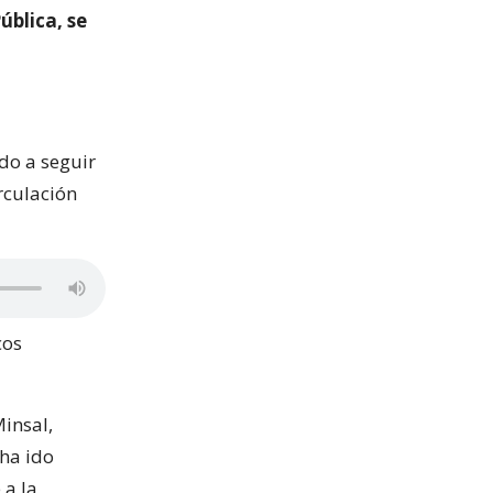
ública, se
do a seguir
rculación
cos
Minsal,
 ha ido
 a la