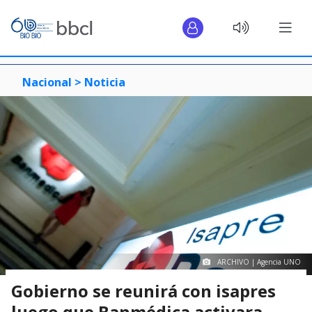
Nacional >
Noticia
ARCHIVO | Agencia UNO
Gobierno se reunirá con isapres
luego que Banmédica activara