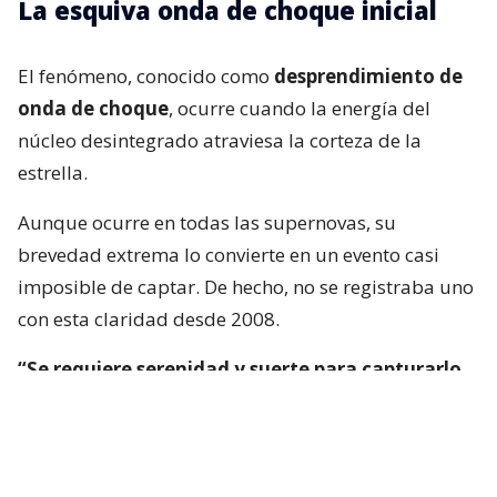
La esquiva onda de choque inicial
El fenómeno, conocido como
desprendimiento de
onda de choque
, ocurre cuando la energía del
núcleo desintegrado atraviesa la corteza de la
estrella.
Aunque ocurre en todas las supernovas, su
brevedad extrema lo convierte en un evento casi
imposible de captar. De hecho, no se registraba uno
con esta claridad desde 2008.
“Se requiere serenidad y suerte para capturarlo
en tiempo real”
, afirma el autor principal de uno
de los trabajos, Brendan O’Connor, astrónomo de la
Universidad Carnegie Mellon en Pittsburgh.