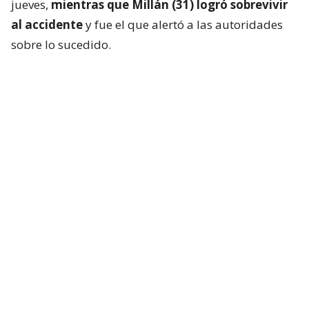
jueves,
mientras que Millán (31) logró sobrevivir
al accidente
y fue el que alertó a las autoridades
sobre lo sucedido.
En una primera publicación, el montañista escribió:
“Andrés, gracias por tu compañía durante el viaje a
la Cordillera Blanca. Espero encuentres el descanso
entre las altas costumbres más bellas”.
Asimismo, envió sus condolencias a la familia de su
amigo fallecido y que espera que encuentren
consuelo en que “fue inmensamente feliz haciendo
lo que más le apasionaba en la vida”.
Sin embargo, dio detalles de lo vivido en la altura, lo
que “no le desea a nadie”, expresó.
“Tengo un
revoltijo de emociones. No me encuentro bien