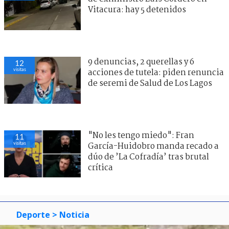
Vitacura: hay 5 detenidos
9 denuncias, 2 querellas y 6
12
visitas
acciones de tutela: piden renuncia
de seremi de Salud de Los Lagos
"No les tengo miedo": Fran
11
visitas
García-Huidobro manda recado a
dúo de ’La Cofradía’ tras brutal
crítica
Deporte
> Noticia