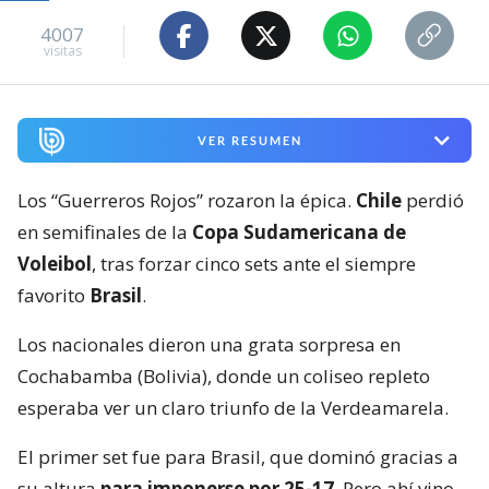
4007
visitas
VER RESUMEN
Los “Guerreros Rojos” rozaron la épica.
Chile
perdió
en semifinales de la
Copa Sudamericana de
Voleibol
, tras forzar cinco sets ante el siempre
favorito
Brasil
.
Los nacionales dieron una grata sorpresa en
Cochabamba (Bolivia), donde un coliseo repleto
esperaba ver un claro triunfo de la Verdeamarela.
El primer set fue para Brasil, que dominó gracias a
su altura
para imponerse por 25-17
. Pero ahí vino