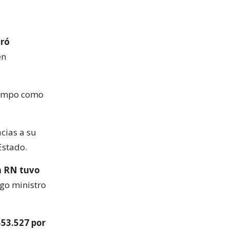
aró
en
iempo como
cias a su
Estado.
a RN tuvo
go ministro
553.527 por