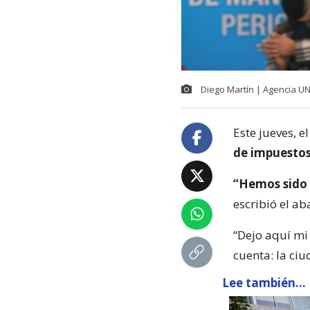
Diego Martín | Agencia U
Este jueves, e
de impuesto
“Hemos sido 
escribió el a
“Dejo aquí mi
cuenta: la ci
Lee también...