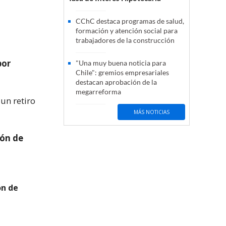
CChC destaca programas de salud,
formación y atención social para
trabajadores de la construcción
por
"Una muy buena noticia para
Chile": gremios empresariales
destacan aprobación de la
megarreforma
un retiro
MÁS NOTICIAS
ión de
ón de