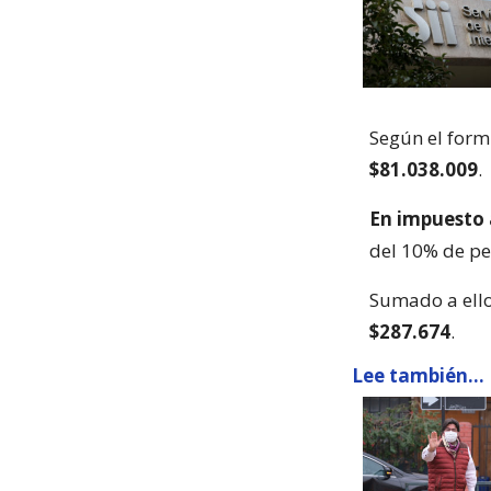
Según el form
$81.038.009
.
En impuesto 
del 10% de pe
Sumado a ello
$287.674
.
Lee también...