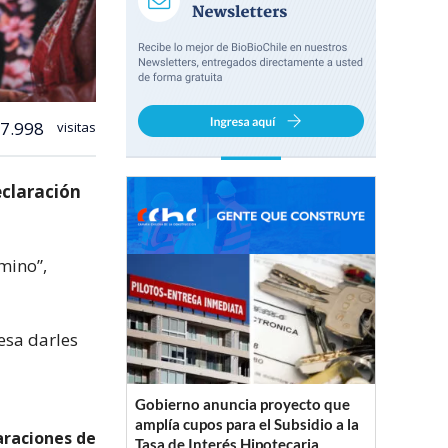
7.998
visitas
eclaración
mino”,
esa darles
Gobierno anuncia proyecto que
amplía cupos para el Subsidio a la
araciones de
Tasa de Interés Hipotecaria