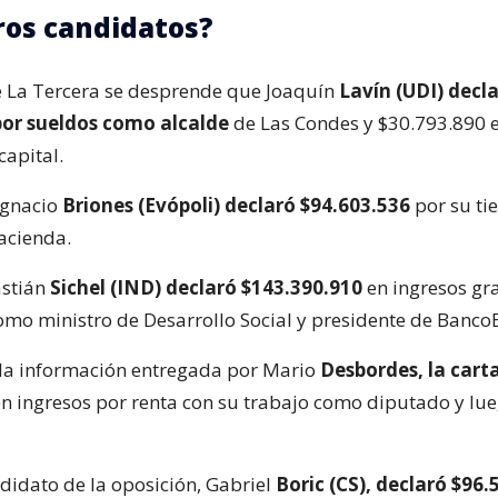
tros candidatos?
e La Tercera se desprende que Joaquín
Lavín (UDI) decl
por sueldos como alcalde
de Las Condes y $30.793.890 
capital.
 Ignacio
Briones (Evópoli) declaró $94.603.536
por su t
acienda.
astián
Sichel (IND) declaró $143.390.910
en ingresos gra
o ministro de Desarrollo Social y presidente de Banco
la información entregada por Mario
Desbordes, la cart
n ingresos por renta con su trabajo como diputado y lue
ndidato de la oposición, Gabriel
Boric (CS), declaró $96.