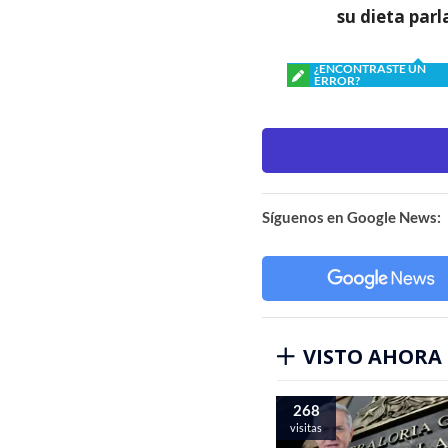
su dieta par
¿ENCONTRASTE UN
ERROR?
Síguenos en Google News:
VISTO AHORA
268
visitas