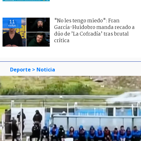
"No les tengo miedo": Fran
11
visitas
García-Huidobro manda recado a
dúo de ’La Cofradía’ tras brutal
crítica
Deporte
> Noticia