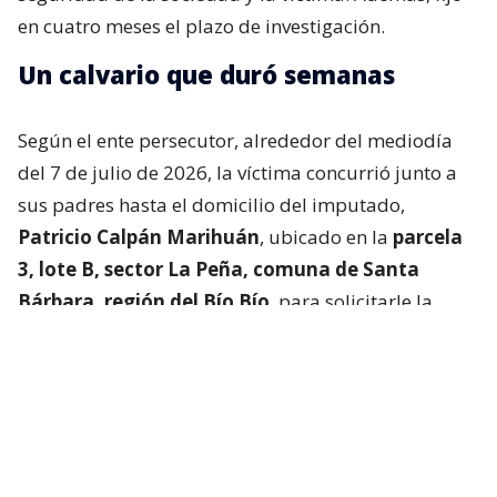
en cuatro meses el plazo de investigación.
Un calvario que duró semanas
Según el ente persecutor, alrededor del mediodía
del 7 de julio de 2026, la víctima concurrió junto a
sus padres hasta el domicilio del imputado,
Patricio Calpán Marihuán
, ubicado en la
parcela
3, lote B, sector La Peña, comuna de Santa
Bárbara, región del Bío Bío
, para solicitarle la
devolución de una motosierra que le habían
prestado.
El imputado aceptó entregar la especie,
bajo la
condición de que la víctima se quedara a
conversar a solas con él.
Lo que fue aceptado por