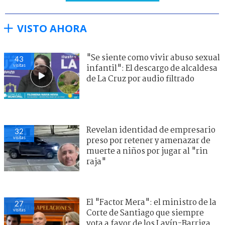
VISTO AHORA
"Se siente como vivir abuso sexual
43
visitas
infantil": El descargo de alcaldesa
de La Cruz por audio filtrado
Revelan identidad de empresario
32
visitas
preso por retener y amenazar de
muerte a niños por jugar al "rin
raja"
El "Factor Mera": el ministro de la
27
visitas
Corte de Santiago que siempre
vota a favor de los Lavín-Barriga