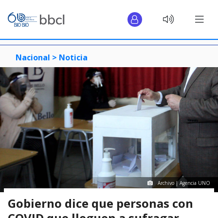
Nacional >
Noticia
Archivo | Agencia UNO
Gobierno dice que personas con
COVID que lleguen a sufragar