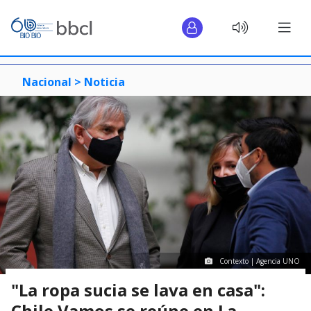
Nacional >
Noticia
Contexto | Agencia UNO
"La ropa sucia se lava en casa":
Chile Vamos se reúne en La