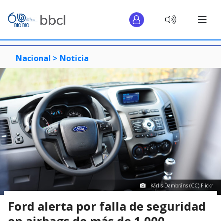
Nacional >
Noticia
Kārlis Dambrāns (CC) Flickr
Ford alerta por falla de seguridad
en airbags de más de 1.000