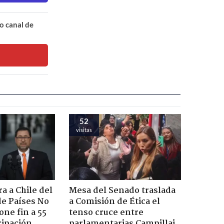
o canal de
52
visitas
a a Chile del
Mesa del Senado traslada
e Países No
a Comisión de Ética el
one fin a 55
tenso cruce entre
cipación
parlamentarias Campillai