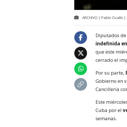
ARCHIVO | Pablo Ovalle |
Diputados de 
indefinida en
que este miér
cerrado el im
Por su parte,
D
Gobierno en s
Cancillería c
Este miércole
Cuba por el
v
semanas.