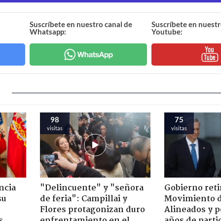
Suscríbete en nuestro canal de
Suscríbete en nuestr
Whatsapp:
Youtube:
98
75
visitas
visitas
ncia
"Delincuente" y "señora
Gobierno retir
su
de feria": Campillai y
Movimiento d
Flores protagonizan duro
Alineados y p
s
enfrentamiento en el
años de parti