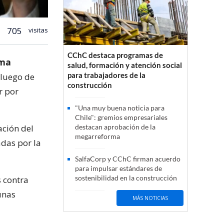
705
visitas
CChC destaca programas de
rma
salud, formación y atención social
para trabajadores de la
 luego de
construcción
r por
"Una muy buena noticia para
Chile": gremios empresariales
ación del
destacan aprobación de la
megarreforma
das por la
SalfaCorp y CChC firman acuerdo
para impulsar estándares de
sostenibilidad en la construcción
s contra
unas
MÁS NOTICIAS