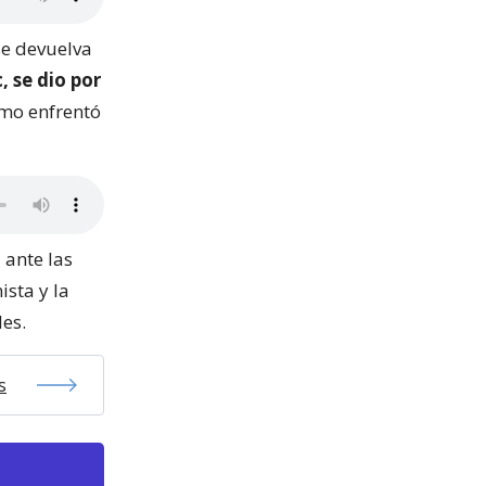
se devuelva
, se dio por
ómo enfrentó
 ante las
ista y la
des.
s