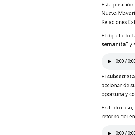
Esta posición
Nueva Mayoría
Relaciones Ext
El diputado 
semanita”
y 
El
subsecreta
accionar de su
oportuna y co
En todo caso,
retorno del e