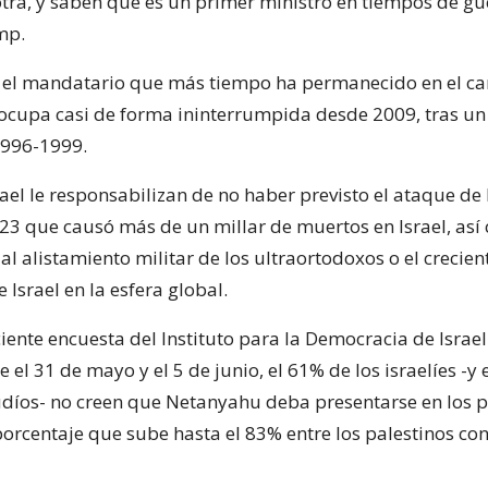
tra, y saben que es un primer ministro en tiempos de gue
mp.
 el mandatario que más tiempo ha permanecido en el ca
al ocupa casi de forma ininterrumpida desde 2009, tras u
996-1999.
ael le responsabilizan de no haber previsto el ataque d
23 que causó más de un millar de muertos en Israel, así
 al alistamiento militar de los ultraortodoxos o el crecien
 Israel en la esfera global.
ente encuesta del Instituto para la Democracia de Israel 
e el 31 de mayo y el 5 de junio, el 61% de los israelíes -y
 judíos- no creen que Netanyahu deba presentarse en los
porcentaje que sube hasta el 83% entre los palestinos co