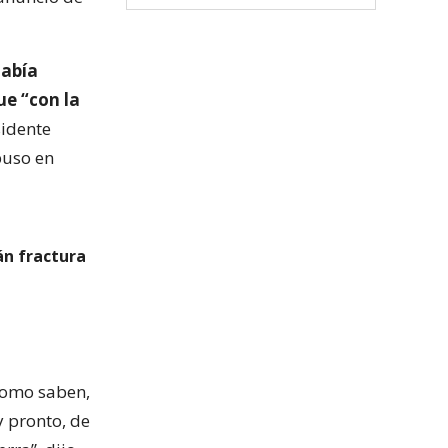
había
ue “con la
sidente
uso en
rán fractura
 como saben,
 pronto, de