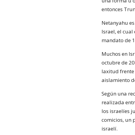
una forma u o
entonces Tru
Netanyahu es
Israel, el cu
mandato de 1
Muchos en Isr
octubre de 20
laxitud frente
aislamiento de
Según una reci
realizada entr
los israelíes
comicios, un 
israelí.