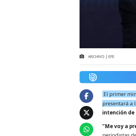
ARCHIVO | EFE
El primer min
presentará a 
intención de
“Me voy a pr
periodistas d