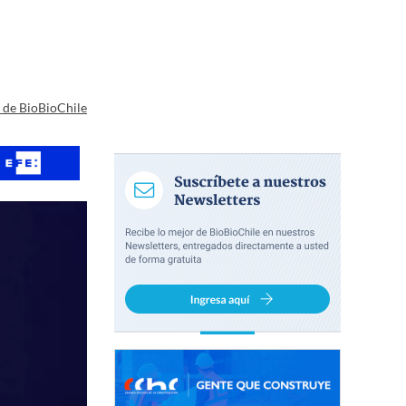
a de BioBioChile