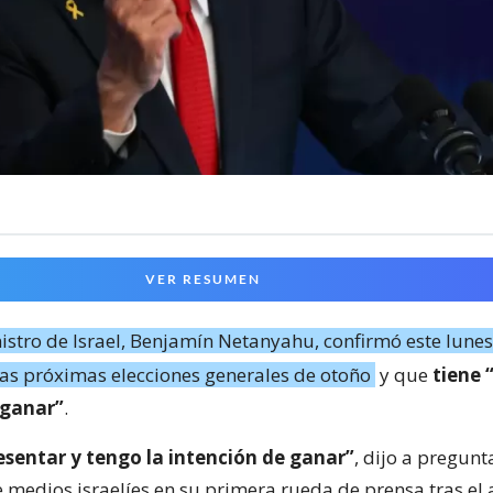
VER RESUMEN
istro de Israel, Benjamín Netanyahu, confirmó este lunes
las próximas elecciones generales de otoño
y que
tiene 
 ganar”
.
esentar y tengo la intención de ganar”
, dijo a pregunt
e medios israelíes en su primera rueda de prensa tras el