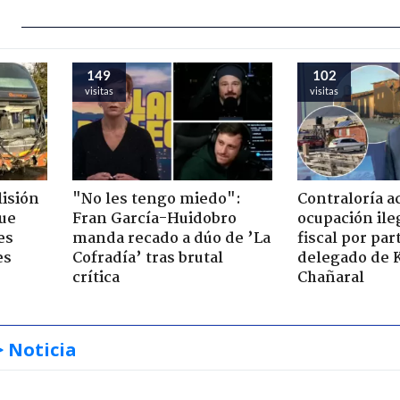
149
102
visitas
visitas
lisión
"No les tengo miedo":
Contraloría a
que
Fran García-Huidobro
ocupación ile
es
manda recado a dúo de ’La
fiscal por par
es
Cofradía’ tras brutal
delegado de 
crítica
Chañaral
> Noticia