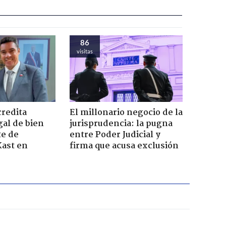
86
visitas
credita
El millonario negocio de la
gal de bien
jurisprudencia: la pugna
te de
entre Poder Judicial y
Kast en
firma que acusa exclusión