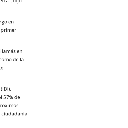
rra”, dijo
rgo en
n primer
e Hamás en
 como de la
te
(IDI),
 el 57% de
 próximos
n ciudadanía