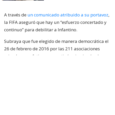
A través de
un comunicado atribuido a su portavoz
,
la FIFA aseguró que hay un “esfuerzo concertado y
continuo” para debilitar a Infantino.
Subraya que fue elegido de manera democrática el
26 de febrero de 2016 por las 211 asociaciones
miembro y enfatiza que continúa ejerciendo el
mandato para el que fue elegido.
“
La FIFA no apoyará, facilitará ni tolerará
ningún proceso relacionado con la elección del
Presidente de la FIFA que sea inconsistente con
los Estatutos de la FIFA
, los procedimientos
democráticos y el marco de gobernanza
establecido”, destaca el comunicado.