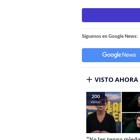
Síguenos en Google News:
VISTO AHORA
200
visitas
"No les tengo miedo