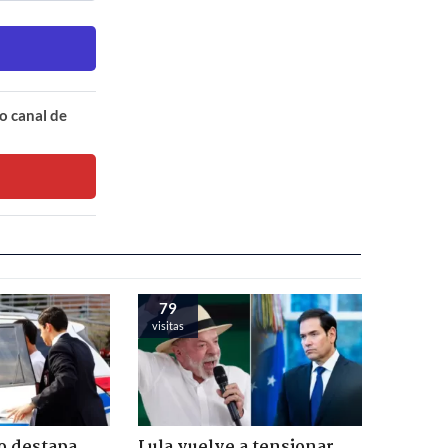
o canal de
79
visitas
o destapa
Lula vuelve a tensionar