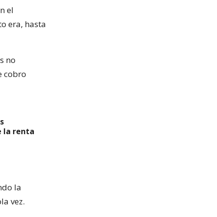
n el
o era, hasta
ás no
e cobro
s
 la renta
ndo la
la vez.