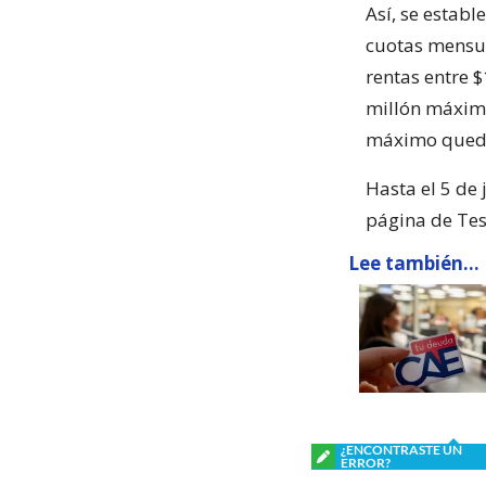
Así, se establ
cuotas mensua
rentas entre $
millón máximo
máximo quedó 
Hasta el 5 de
página de Teso
Lee también...
¿ENCONTRASTE UN
ERROR?