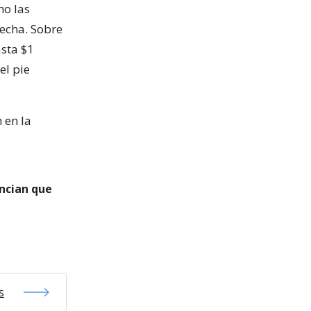
mo las
echa. Sobre
asta $1
el pie
 en la
ncian que
s