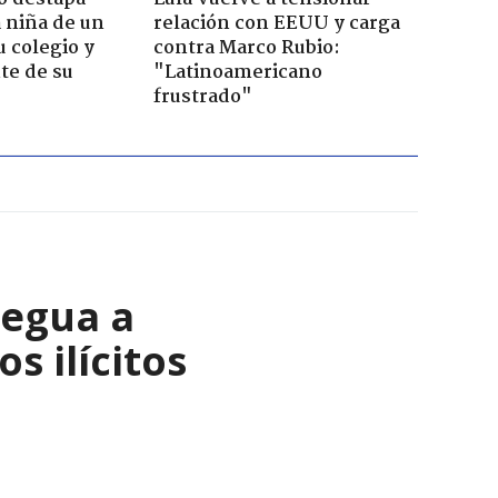
 niña de un
relación con EEUU y carga
u colegio y
contra Marco Rubio:
te de su
"Latinoamericano
frustrado"
regua a
s ilícitos