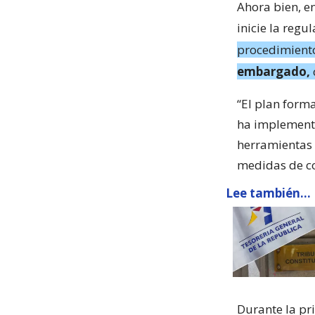
Ahora bien, e
inicie la regu
procedimien
embargado,
“El plan form
ha implementa
herramientas 
medidas de co
Lee también...
Durante la pr