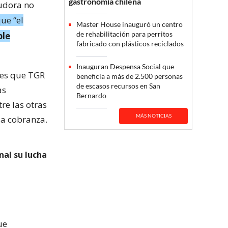
gastronomía chilena
eudora no
que “el
Master House inauguró un centro
de rehabilitación para perritos
ble
fabricado con plásticos reciclados
Inauguran Despensa Social que
ales que TGR
beneficia a más de 2.500 personas
de escasos recursos en San
as
Bernardo
re las otras
MÁS NOTICIAS
 a cobranza.
nal su lucha
ue