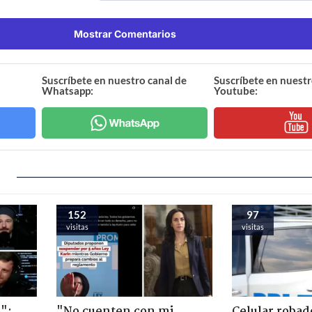
Mostrar Comentarios
Suscríbete en nuestro canal de
Suscríbete en nuestr
Whatsapp:
Youtube:
152
97
visitas
visitas
":
"No cuenten con mi
Celular robad