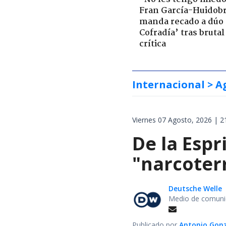
Fran García-Huidob
manda recado a dúo 
Cofradía’ tras brutal
crítica
Internacional
> A
Viernes 07 Agosto, 2026 | 2
De la Espr
"narcoterr
Deutsche Welle
Medio de comunic
Publicado por
Antonio Gon