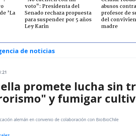
ro
voto": Presidenta del
abusos contra
de ’La
Senado rechaza propuesta
profesor de s
para suspender por 5 años
del convivien
Ley Karin
madre
gencia de noticias
1:21
iella promete lucha sin t
orismo" y fumigar cultivo
ación alemán en convenio de colaboración con BioBioChile
zalez