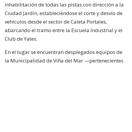
inhabilitación de todas las pistas con dirección a la
Ciudad Jardín, estableciéndose el corte y desvío de
vehículos desde el sector de Caleta Portales,
abarcando el tramo entre la Escuela Industrial y el
Club de Yates.
En el lugar se encuentran desplegados equipos de
la Municipalidad de Viña del Mar —pertenecientes
a Seguridad Pública, Gestión del Riesgo de
Desastres y Operaciones—, quienes trabajan en el
despeje y aseguramiento de la vía con apoyo de
cuatro camiones tolva, un cargador frontal y una
retroexcavadora.
Lee también...
"Terriblemente chantas" y
"vergüenza": Poduje arremete