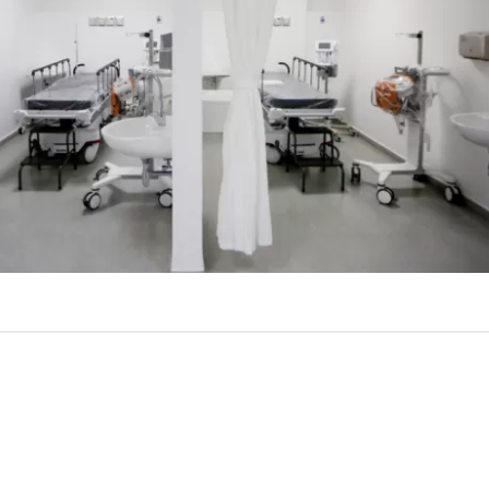
VER RESUMEN
 de Salud expuso los
resultados de un reciente análisis
r
retaría de Redes Asistenciales que
calificó la gestión de 