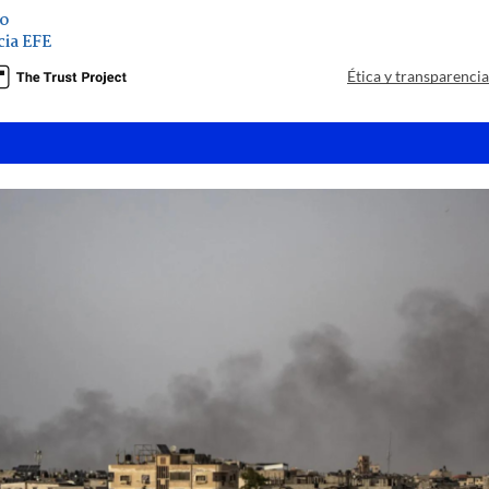
zo
ia EFE
Ética y transparenci