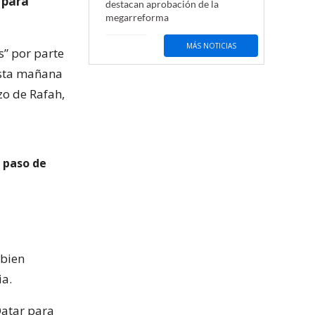
 para
destacan aprobación de la
megarreforma
MÁS NOTICIAS
s” por parte
esta mañana
izo de Rafah,
ó paso de
 bien
ia.
Qatar para