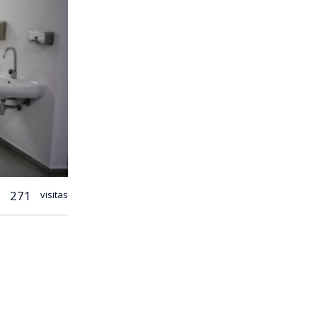
271
visitas
ealizado
62