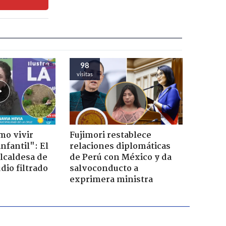
98
visitas
mo vivir
Fujimori restablece
nfantil": El
relaciones diplomáticas
lcaldesa de
de Perú con México y da
dio filtrado
salvoconducto a
exprimera ministra