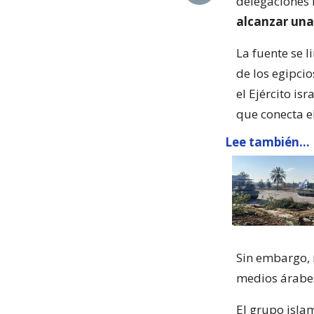
delegaciones 
alcanzar una
La fuente se l
de los egipci
el Ejército is
que conecta el
Lee también...
Sin embargo, n
medios árabes
El grupo isla