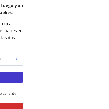
l fuego y un
aelíes.
ía una
as partes en
 las dos
s
o canal de