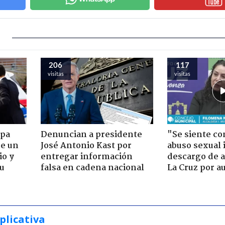
206
117
visitas
visitas
apa
Denuncian a presidente
"Se siente co
de un
José Antonio Kast por
abuso sexual i
io y
entregar información
descargo de a
su
falsa en cadena nacional
La Cruz por au
plicativa