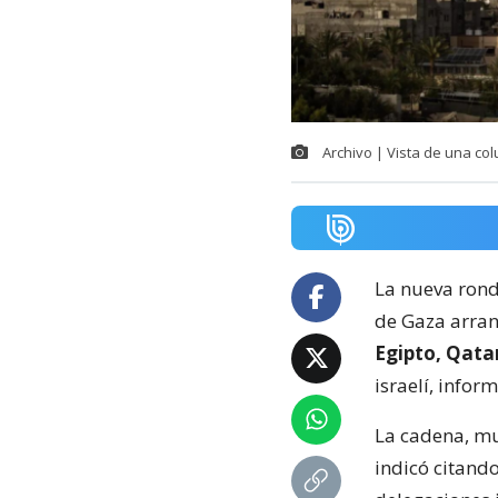
Archivo | Vista de una co
La nueva rond
de Gaza arran
Egipto, Qata
israelí, infor
La cadena, muy
indicó citand