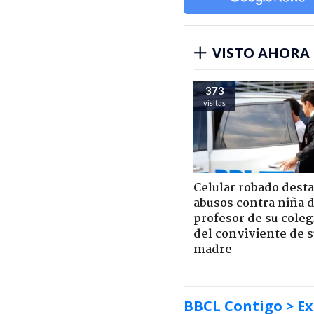
VISTO AHORA
373
visitas
Celular robado dest
abusos contra niña 
profesor de su coleg
del conviviente de 
madre
BBCL Contigo
> Ex