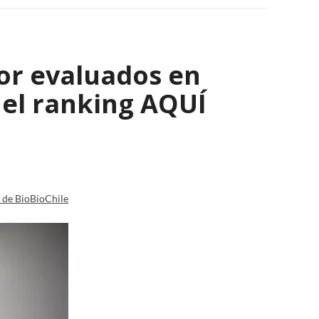
eor evaluados en
a el ranking AQUÍ
a de BioBioChile