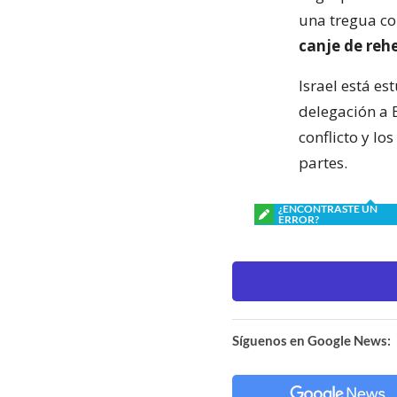
una tregua con
canje de rehe
Israel está e
delegación a E
conflicto y l
partes.
¿ENCONTRASTE UN
ERROR?
Síguenos en Google News: