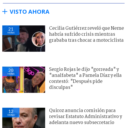
VISTO AHORA
Cecilia Gutiérrez reveló que Neme
21
visitas
habría sufrido crisis mientras
grababa tras chocar a motociclista
Sergio Rojas le dijo "gorreada" y
20
visitas
"analfabeta" a Pamela Díaz y ella
contestó: "Después pide
disculpas"
Quiroz anuncia comisión para
12
visitas
revisar Estatuto Administrativo y
adelanta nuevo subsecretario