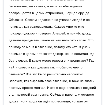
бесполезен, как камень, а налить себе водички
превращается в целый аттракцион, – сущая ерунда.
Объясню. Совсем недавно я не узнавал людей и не
понимал, как разговаривать. Каждое утро ко мне
приходил доктор и говорил: Алексей, я принёс доску,
давайте придумаем, какое на ней написать слово. Это
приводило меня в отчаяние, потому что хоть я уже и
понимал в целом, что хочет доктор, но не понимал, где
брать слова. В каком месте головы они возникают? Где
найти слово и как сделать так, чтобы оно что-то
означало? Все это было решительно непонятно.
Впрочем, как выразить своё отчаяние, я тоже не знал и
поэтому просто молчал. И это я еще описываю поздний
этап, который сам помню. Сейчас я парень, у которого
дрожат ноги, когда он идёт по лестнице, но зато он