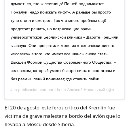
думает: «о, это ж лестница! По ней поднимаются.
Пожалуй, надо поискать лифт». А раньше бы просто
тупо стоял и смотрел. Так что много проблем ещё
предстоит решить, но потрясающие врачи
университетской Берлинской клиники «Шарите» решили
главную. Они превратили меня из «технически живого
человека» в того, кто имеет все шансы снова стать
Высшей Формой Существа Современного Общества, –
человеком, который умеет быстро листать инстаграм и
без размышлений понимает, где ставить лайки.
Una publicación compartida de
Алексей Навальный
(@navalny) el
El 20 de agosto, este feroz crítico del Kremlin fue
víctima de grave malestar a bordo del avión que lo
llevaba a Moscú desde Siberia.