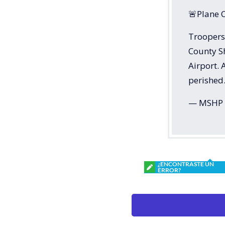
🚨Plane 
Troopers 
County Sh
Airport. 
perished.
— MSHP 
¿ENCONTRASTE UN
ERROR?