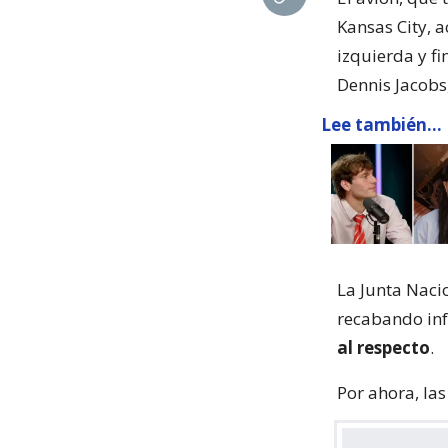
Kansas City, 
izquierda y f
Dennis Jacobs
Lee también...
La Junta Naci
recabando in
al respecto
.
Por ahora, la