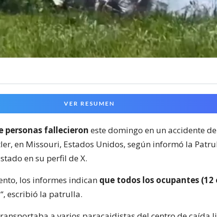
VER RESUMEN
e personas fallecieron
este domingo en un accidente de 
ler, en Missouri, Estados Unidos, según informó la Patru
tado en su perfil de X.
nto, los informes indican
que todos los ocupantes (12 
o
“, escribió la patrulla.
transportaba a varios paracaidistas del centro de caída l