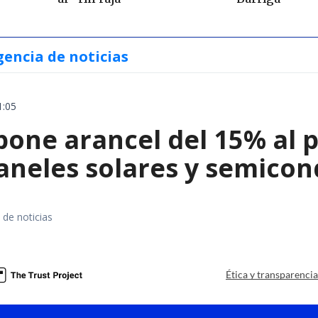
gencia de noticias
1:05
ne arancel del 15% al pol
paneles solares y semico
 de noticias
a
Ética y transparenci