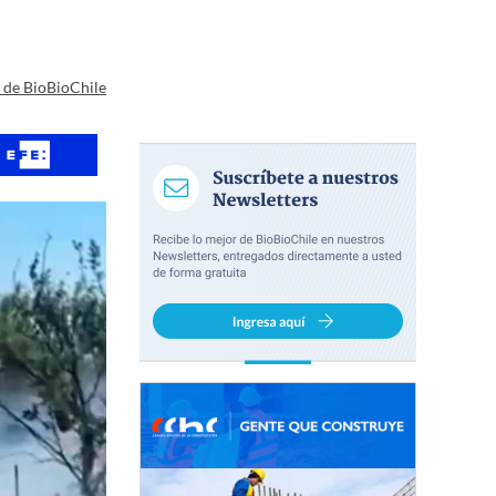
a de BioBioChile