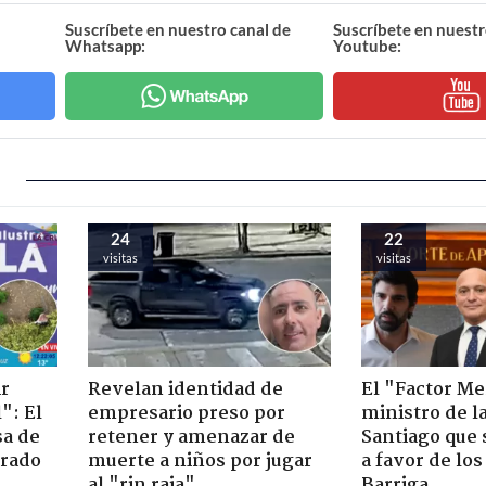
Suscríbete en nuestro canal de
Suscríbete en nuestr
Whatsapp:
Youtube:
24
22
visitas
visitas
ir
Revelan identidad de
El "Factor Me
": El
empresario preso por
ministro de l
sa de
retener y amenazar de
Santiago que
trado
muerte a niños por jugar
a favor de lo
al "rin raja"
Barriga