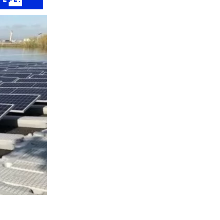
4225
visitas