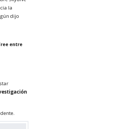
cia la
egún dijo
Tree entre
star
vestigación
idente.