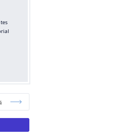
ates
rial
s