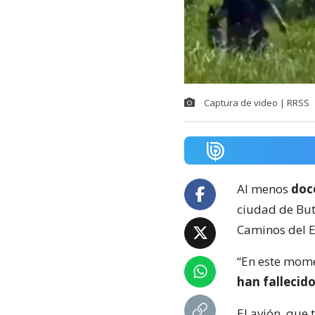
Captura de video | RRSS
Al menos
doc
ciudad de But
Caminos del Es
“En este mome
han fallecid
El avión, que 