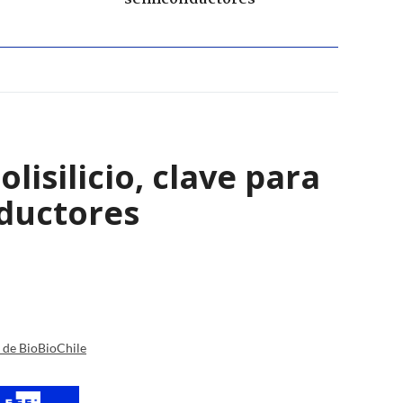
isilicio, clave para
nductores
a de BioBioChile