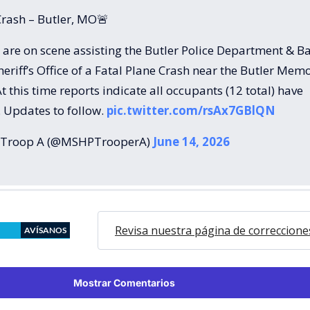
Crash – Butler, MO🚨
are on scene assisting the Butler Police Department & B
eriff’s Office of a Fatal Plane Crash near the Butler Memo
At this time reports indicate all occupants (12 total) have
 Updates to follow.
pic.twitter.com/rsAx7GBlQN
Troop A (@MSHPTrooperA)
June 14, 2026
Revisa nuestra página de correccione
AVÍSANOS
Mostrar Comentarios