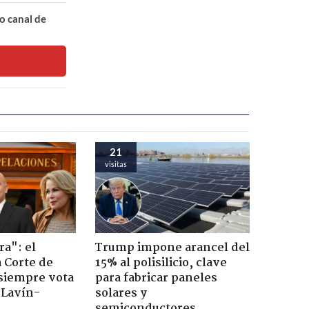
o canal de
21
visitas
ra": el
Trump impone arancel del
a Corte de
15% al polisilicio, clave
 siempre vota
para fabricar paneles
s Lavín-
solares y
semiconductores