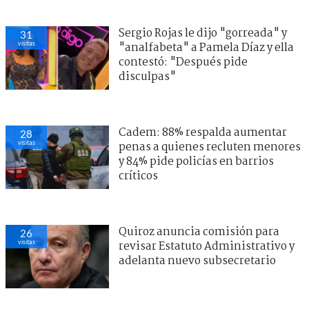
Sergio Rojas le dijo "gorreada" y
31
visitas
"analfabeta" a Pamela Díaz y ella
contestó: "Después pide
disculpas"
Cadem: 88% respalda aumentar
28
visitas
penas a quienes recluten menores
y 84% pide policías en barrios
críticos
Quiroz anuncia comisión para
26
visitas
revisar Estatuto Administrativo y
adelanta nuevo subsecretario