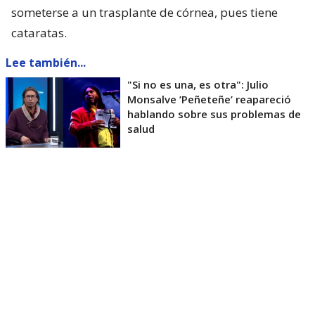
someterse a un trasplante de córnea, pues tiene
cataratas.
Lee también...
"Si no es una, es otra": Julio
Monsalve ’Peñeteñe’ reapareció
hablando sobre sus problemas de
salud
Pero los chistes no solo se trataron de que Monsalve
está más delgado y con el cabello más corto, sino
que también sobre el proceso judicial que tuvo a
Moreno detenido por seis meses por Ley de Drogas,
lo mismo que lo llevó a alejarse de la televisión.
Así, con solo cuatro minutos en el escenario,