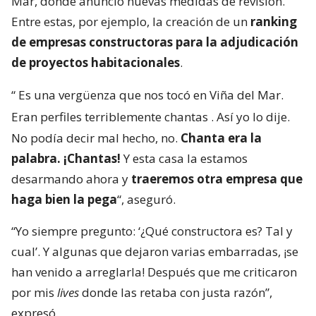
Mar, donde anunció nuevas medidas de revisión.
Entre estas, por ejemplo, la creación de un
ranking
de empresas constructoras para la adjudicación
de proyectos habitacionales
.
“
Es una vergüenza que nos tocó en Viña del Mar.
Eran perfiles terriblemente chantas
. Así yo lo dije.
No podía decir mal hecho, no.
Chanta era la
palabra. ¡Chantas!
Y esta casa la estamos
desarmando ahora y
traeremos otra empresa que
haga bien la pega
“, aseguró.
“Yo siempre pregunto: ‘¿Qué constructora es? Tal y
cual’. Y algunas que dejaron varias embarradas, ¡se
han venido a arreglarla! Después que me criticaron
por mis
lives
donde las retaba con justa razón”,
expresó.