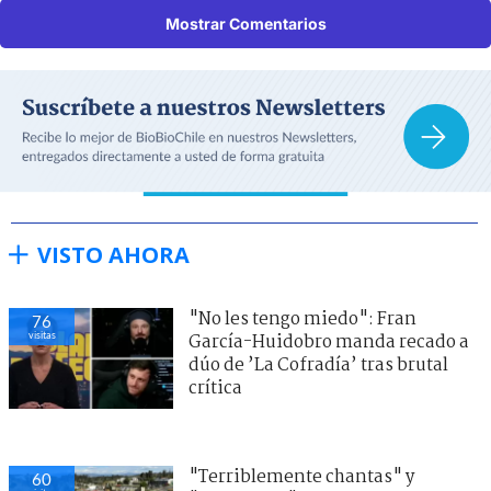
Mostrar Comentarios
VISTO AHORA
"No les tengo miedo": Fran
76
visitas
García-Huidobro manda recado a
dúo de ’La Cofradía’ tras brutal
crítica
"Terriblemente chantas" y
60