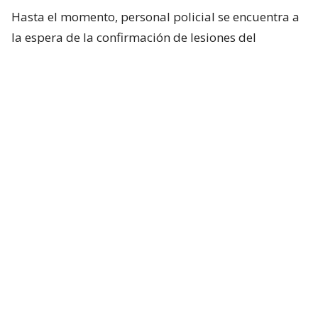
Hasta el momento, personal policial se encuentra a
la espera de la confirmación de lesiones del
conductor de la motocicleta, así como las
instrucciones de fiscalía.
Francisca García-Huidobro habló con
el periodista
En medio del programa de Chilevisión,
Francisca
García-Huidobro mencionó que habló
directamente con el periodista. “Él está bien,
está con su mamá, está con Juan Pablo
González, quien es su productor ejecutivo del
matinal (Mucho Gusto). Está muy afectado
”.
Además, confirmó que el periodista
registró 0,0 en