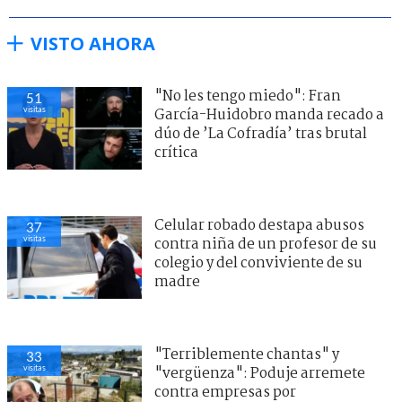
VISTO AHORA
"No les tengo miedo": Fran
51
visitas
García-Huidobro manda recado a
dúo de ’La Cofradía’ tras brutal
crítica
Celular robado destapa abusos
37
visitas
contra niña de un profesor de su
colegio y del conviviente de su
madre
"Terriblemente chantas" y
33
visitas
"vergüenza": Poduje arremete
contra empresas por