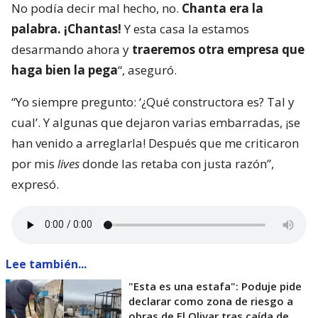
No podía decir mal hecho, no.
Chanta era la
palabra. ¡Chantas!
Y esta casa la estamos
desarmando ahora y
traeremos otra empresa que
haga bien la pega
“, aseguró.
“Yo siempre pregunto: ‘¿Qué constructora es? Tal y
cual’. Y algunas que dejaron varias embarradas, ¡se
han venido a arreglarla! Después que me criticaron
por mis
lives
donde las retaba con justa razón”,
expresó.
Lee también...
"Esta es una estafa": Poduje pide
declarar como zona de riesgo a
obras de El Olivar tras caída de