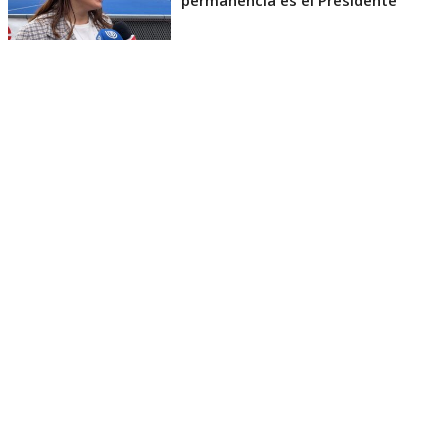
permanencia es el Presidente"
“Como en jerga deportiva se diría, es el entrenador
el que toma la decisión. En este caso es el Presidente
de la República, y hasta que él lo considere
pertinente, yo seguiré”, acotó.
Consignar que Natalia Duco es una de las peores
evaluadas por la ciudadanía, según la encuesta
Cadem, e incluso hay voces del oficialismo que
piden meditar su continuidad.
Diputados de la Comisión de
Deportes respaldan a Duco tras
ofensiva del PPD