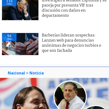
Investigan a senador Espinoza y su
116
visitas
pareja por presunta VIF tras
discusión con daños en
departamento
Barberías lideran sospechas:
94
visitas
Lanzan web para denuncias
anónimas de negocios turbios o
que son fachada
Nacional
> Noticia