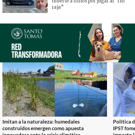
muerte a niños por jugar al "rin
raja"
Imitan a la naturaleza: humedales
Política 
construidos emergen como apuesta
IPST fom
innovadora ante la crisis climática
impacto l