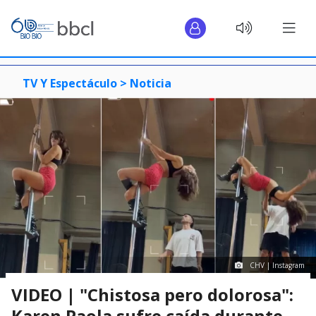
TV Y Espectáculo >
Noticia
CHV | Instagram
VIDEO | "Chistosa pero dolorosa":
Karen Paola sufre caída durante