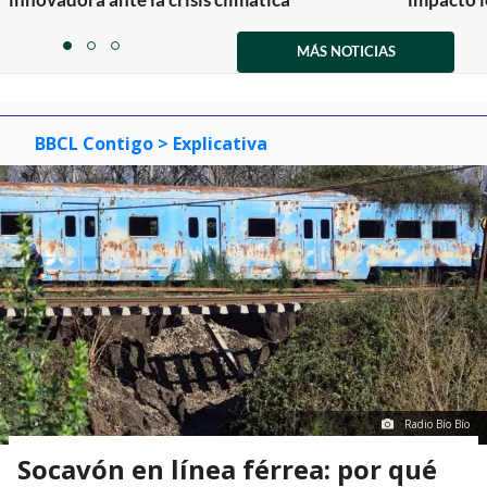
Item
1
MÁS NOTICIAS
item
item
item
of
0
1
2
3
BBCL Contigo
> Explicativa
Radio Bío Bío
Socavón en línea férrea: por qué