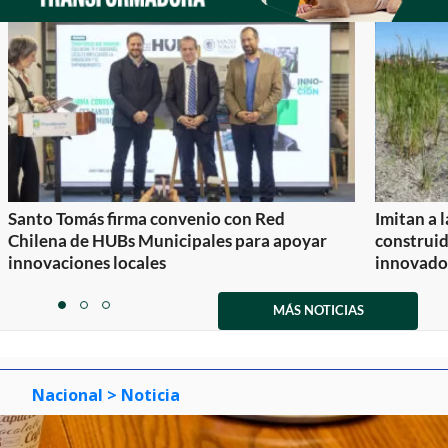
Santo Tomás firma convenio con Red
Imitan a 
Chilena de HUBs Municipales para apoyar
construi
innovaciones locales
innovador
Item
1
MÁS NOTICIAS
item
item
item
of
0
1
2
3
Nacional
> Noticia