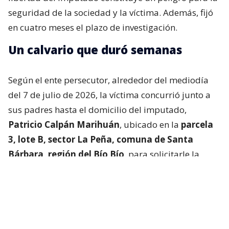
seguridad de la sociedad y la víctima. Además, fijó
en cuatro meses el plazo de investigación.
Un calvario que duró semanas
Según el ente persecutor, alrededor del mediodía
del 7 de julio de 2026, la víctima concurrió junto a
sus padres hasta el domicilio del imputado,
Patricio Calpán Marihuán
, ubicado en la
parcela
3, lote B, sector La Peña, comuna de Santa
Bárbara, región del Bío Bío
, para solicitarle la
devolución de una motosierra que le habían
prestado.
El imputado aceptó entregar la especie,
bajo la
condición de que la víctima se quedara a