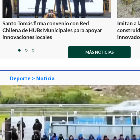
Santo Tomás firma convenio con Red
Imitan a 
Chilena de HUBs Municipales para apoyar
construi
innovaciones locales
innovador
Item
1
MÁS NOTICIAS
item
item
item
of
0
1
2
3
Deporte
> Noticia