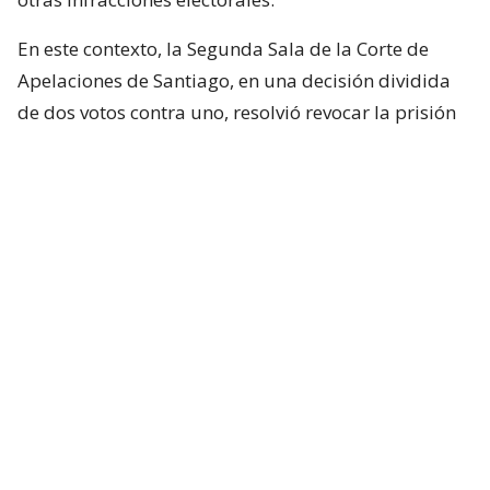
En este contexto, la Segunda Sala de la Corte de
Apelaciones de Santiago, en una decisión dividida
de dos votos contra uno, resolvió revocar la prisión
preventiva de Joaquín Lavín León y sustituirla por la
medida cautelar de arresto domiciliario total.
¿ENCONTRASTE UN
AVÍSANOS
ERROR?
Revisa nuestra página de correcciones
Síguenos en:
Suscríbete en: