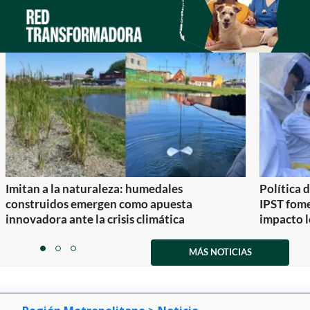
Imitan a la naturaleza: humedales
Política 
construidos emergen como apuesta
IPST fom
innovadora ante la crisis climática
impacto l
Item
1
MÁS NOTICIAS
item
item
item
of
0
1
2
3