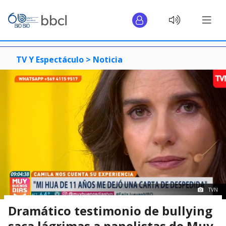
TV Y Espectáculo >
Noticia
TVN
Dramático testimonio de bullying
saca lágrimas a panelistas de Muy