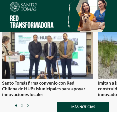
Santo Tomás firma convenio con Red
Imitan a 
Chilena de HUBs Municipales para apoyar
construi
innovaciones locales
innovador
Item
1
MÁS NOTICIAS
item
item
item
of
0
1
2