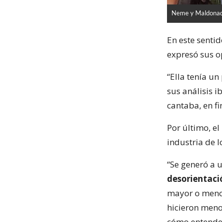
Neme y Maldona
En este senti
expresó sus op
“Ella tenía un
sus análisis i
cantaba, en fi
Por último, el
industria de 
“Se generó a 
desorientació
mayor o menor
hicieron meno
cómo entenderl