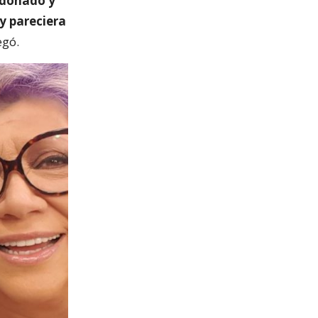
ldonado y
y pareciera
gó.