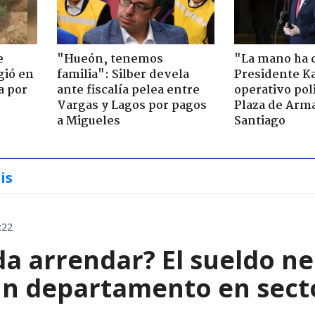
e
"Hueón, tenemos
"La mano ha 
gió en
familia": Silber devela
Presidente Ka
a por
ante fiscalía pelea entre
operativo poli
Vargas y Lagos por pagos
Plaza de Arm
a Migueles
Santiago
is
:22
da arrendar? El sueldo ne
n departamento en secto