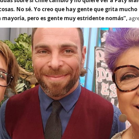
udas sobre si Chile cambió y no quiere ver a Paty Ma
 cosas. No sé. Yo creo que hay gente que grita mucho 
a mayoría, pero es gente muy estridente nomás”,
agre