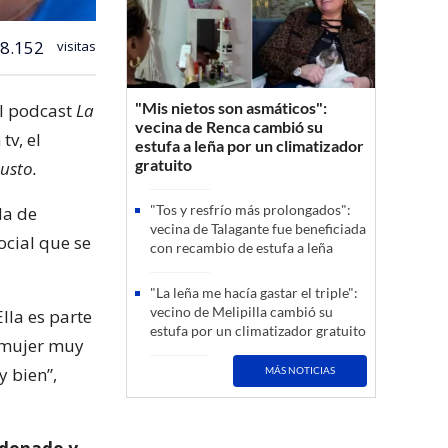
8.152
visitas
"Mis nietos son asmáticos":
l podcast
La
vecina de Renca cambió su
tv, el
estufa a leña por un climatizador
gratuito
usto.
"Tos y resfrío más prolongados":
da de
vecina de Talagante fue beneficiada
ocial que se
con recambio de estufa a leña
"La leña me hacía gastar el triple":
vecino de Melipilla cambió su
lla es parte
estufa por un climatizador gratuito
a mujer muy
 bien”,
MÁS NOTICIAS