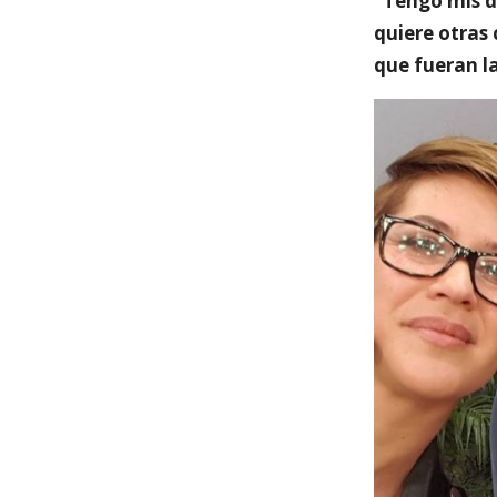
“
Tengo mis d
quiere otras
que fueran l