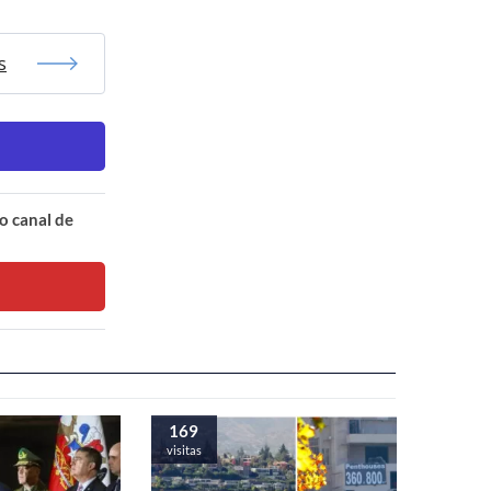
s
o canal de
169
visitas