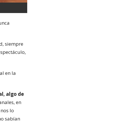
nunca
ad, siempre
espectáculo,
al en la
al, algo de
anales, en
nos lo
no sabían