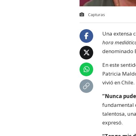
Capturas
Una extensa c
hora mediátic
denominado Es
En este senti
Patricia Maldo
vivió en Chile.
“Nunca pude 
fundamental d
talentosa, un
expresó.