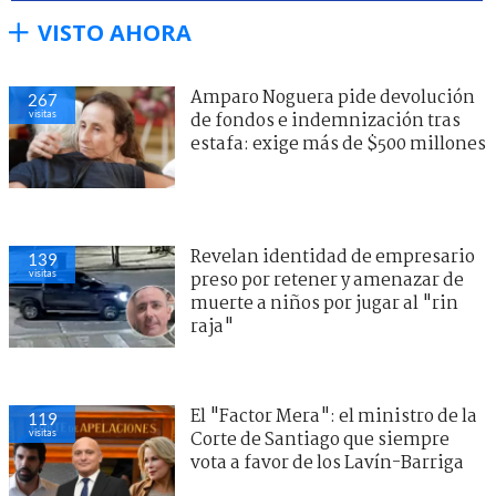
VISTO AHORA
Amparo Noguera pide devolución
267
visitas
de fondos e indemnización tras
estafa: exige más de $500 millones
Revelan identidad de empresario
139
visitas
preso por retener y amenazar de
muerte a niños por jugar al "rin
raja"
El "Factor Mera": el ministro de la
119
visitas
Corte de Santiago que siempre
vota a favor de los Lavín-Barriga