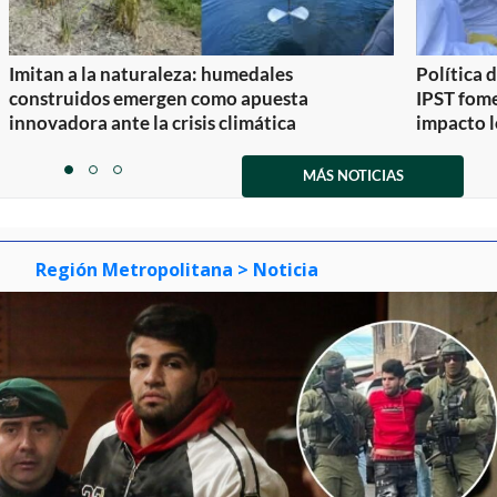
Imitan a la naturaleza: humedales
Política 
construidos emergen como apuesta
IPST fom
innovadora ante la crisis climática
impacto l
Item
1
MÁS NOTICIAS
item
item
item
of
0
1
2
3
Región Metropolitana
> Noticia