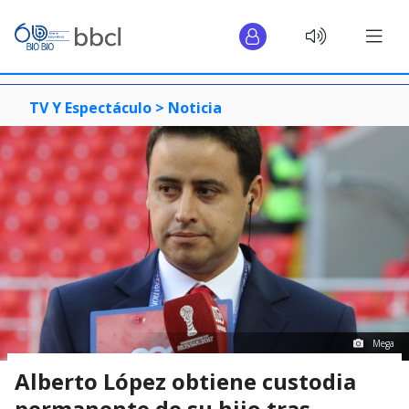
TV Y Espectáculo >
Noticia
Mega
Alberto López obtiene custodia
permanente de su hijo tras