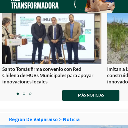
Santo Tomás firma convenio con Red
Imitan a 
Chilena de HUBs Municipales para apoyar
construi
innovaciones locales
innovador
Item
1
MÁS NOTICIAS
item
item
item
of
0
1
2
3
Región De Valparaíso
> Noticia