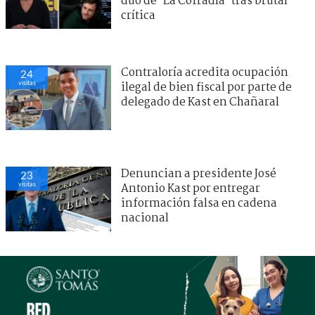
dúo de ’La Cofradía’ tras brutal
crítica
Contraloría acredita ocupación
24
visitas
ilegal de bien fiscal por parte de
delegado de Kast en Chañaral
Denuncian a presidente José
23
visitas
Antonio Kast por entregar
información falsa en cadena
nacional