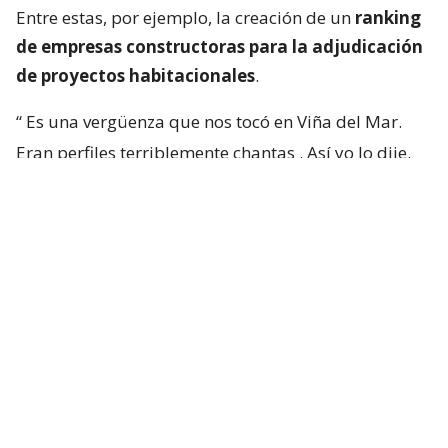
Entre estas, por ejemplo, la creación de un
ranking
de empresas constructoras para la adjudicación
de proyectos habitacionales
.
“
Es una vergüenza que nos tocó en Viña del Mar.
Eran perfiles terriblemente chantas
. Así yo lo dije.
No podía decir mal hecho, no.
Chanta era la
palabra. ¡Chantas!
Y esta casa la estamos
desarmando ahora y
traeremos otra empresa que
haga bien la pega
“, aseguró.
“Yo siempre pregunto: ‘¿Qué constructora es? Tal y
cual’. Y algunas que dejaron varias embarradas, ¡se
han venido a arreglarla! Después que me criticaron
por mis
lives
donde las retaba con justa razón”,
expresó.