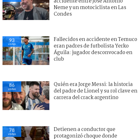
accidente entre José Antonio
Neme y un motociclista en Las
Condes
Fallecidos en accidente en Temuco
93
visitas
eran padres de futbolista Yerko
Águila: jugador desconvocado en
club
Quién era Jorge Messi: la historia
86
visitas
del padre de Lionel y su rol clave en
carrera del crack argentino
Detienen a conductor que
78
visitas
protagonizó choque donde