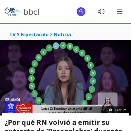
TV Y Espectáculo >
Noticia
Captura
¿Por qué RN volvió a emitir su
extracto de ’Pasapalabra’ durante