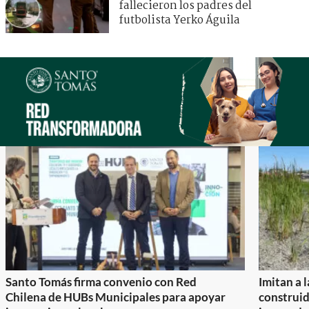
fallecieron los padres del
futbolista Yerko Águila
Santo Tomás firma convenio con Red
Imitan a 
Chilena de HUBs Municipales para apoyar
construi