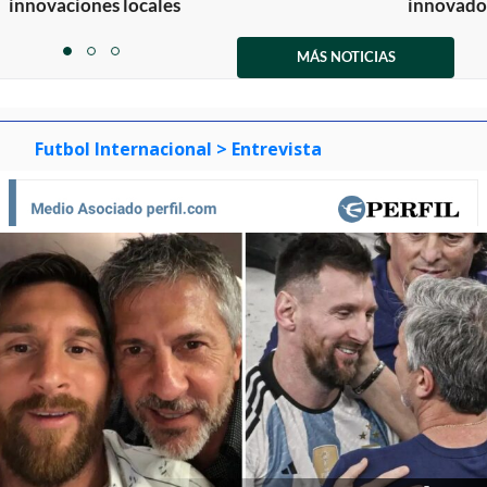
innovaciones locales
innovador
Item
1
MÁS NOTICIAS
item
item
item
of
0
1
2
3
Futbol Internacional
> Entrevista