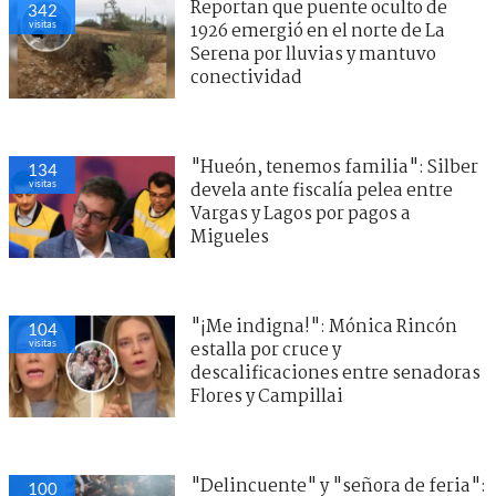
Reportan que puente oculto de
342
visitas
1926 emergió en el norte de La
Serena por lluvias y mantuvo
conectividad
"Hueón, tenemos familia": Silber
134
visitas
devela ante fiscalía pelea entre
Vargas y Lagos por pagos a
Migueles
"¡Me indigna!": Mónica Rincón
104
visitas
estalla por cruce y
descalificaciones entre senadoras
Flores y Campillai
"Delincuente" y "señora de feria":
100