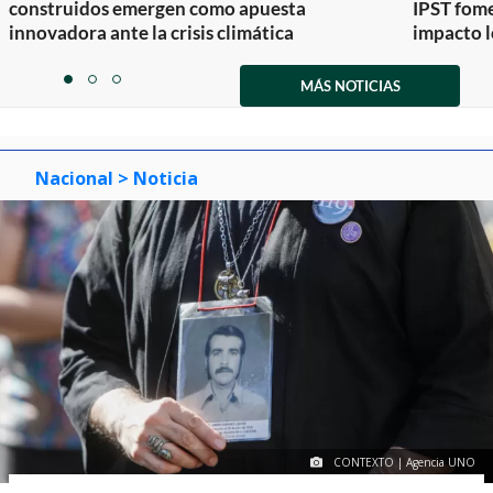
construidos emergen como apuesta
IPST fom
innovadora ante la crisis climática
impacto l
Item
1
MÁS NOTICIAS
item
item
item
of
0
1
2
3
Nacional
> Noticia
CONTEXTO | Agencia UNO