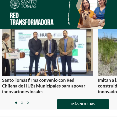
Santo Tomás firma convenio con Red
Imitan a 
Chilena de HUBs Municipales para apoyar
construi
innovaciones locales
innovador
Item
1
MÁS NOTICIAS
item
item
item
of
0
1
2
3