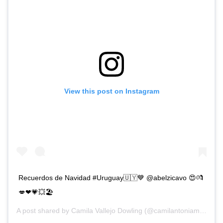
View this post on Instagram
Recuerdos de Navidad #Uruguay🇺🇾💙 @abelzicavo 😍💏
💋❤💗💥🏖
A post shared by
Camila Vallejo Dowling
(@camilantoniamaranta) on