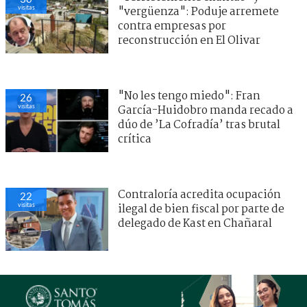
visitas
"vergüenza": Poduje arremete
contra empresas por
reconstrucción en El Olivar
"No les tengo miedo": Fran
26
visitas
García-Huidobro manda recado a
dúo de ’La Cofradía’ tras brutal
crítica
Contraloría acredita ocupación
22
visitas
ilegal de bien fiscal por parte de
delegado de Kast en Chañaral