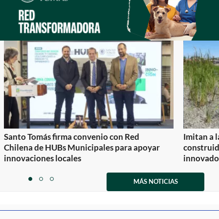
Santo Tomás firma convenio con Red
Imitan a 
Chilena de HUBs Municipales para apoyar
construi
innovaciones locales
innovador
Item
1
MÁS NOTICIAS
item
item
item
of
0
1
2
3