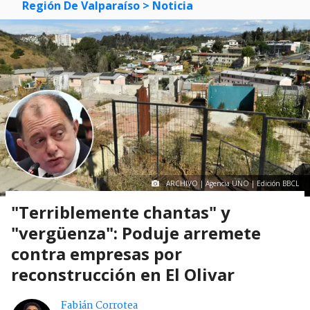
Región De Valparaíso
> Noticia
ARCHIVO | Agencia UNO | Edición BBCL
"Terriblemente chantas" y
"vergüenza": Poduje arremete
contra empresas por
reconstrucción en El Olivar
Fabián Corrotea