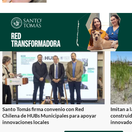
Santo Tomás firma convenio con Red
Imitan a 
Chilena de HUBs Municipales para apoyar
construi
innovaciones locales
innovador
Item