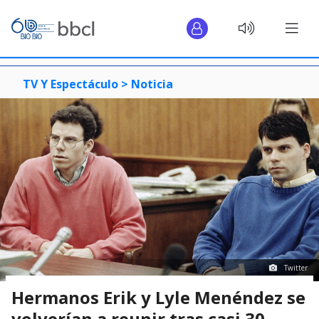
TV Y Espectáculo >
Noticia
Twitter
Hermanos Erik y Lyle Menéndez se
volverían a reunir tras casi 30