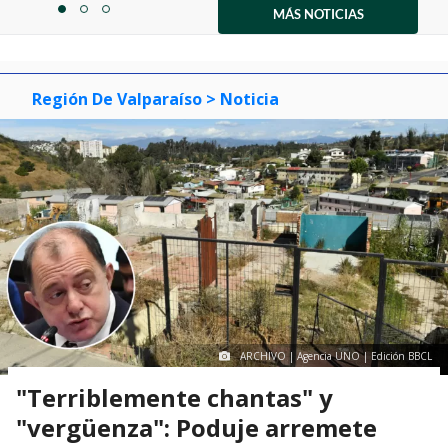
1
MÁS NOTICIAS
item
item
item
of
0
1
2
3
Región De Valparaíso
> Noticia
ARCHIVO | Agencia UNO | Edición BBCL
"Terriblemente chantas" y
"vergüenza": Poduje arremete