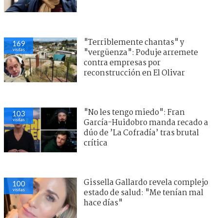
"Terriblemente chantas" y
169
visitas
"vergüenza": Poduje arremete
contra empresas por
reconstrucción en El Olivar
"No les tengo miedo": Fran
103
visitas
García-Huidobro manda recado a
dúo de ’La Cofradía’ tras brutal
crítica
Gissella Gallardo revela complejo
100
visitas
estado de salud: "Me tenían mal
hace días"