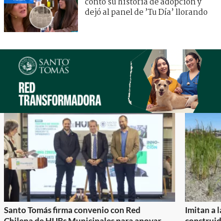
contó su historia de adopción y
dejó al panel de ’Tu Día’ llorando
Santo Tomás firma convenio con Red
Imitan a 
Chilena de HUBs Municipales para apoyar
construi