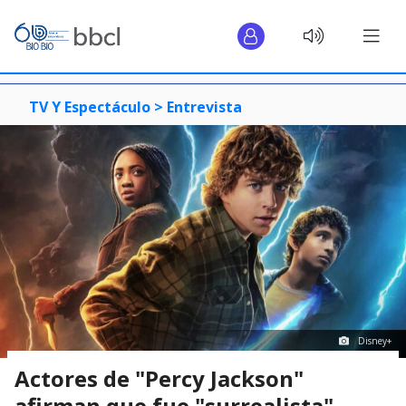
TV Y Espectáculo >
Entrevista
Disney+
Actores de "Percy Jackson"
afirman que fue "surrealista"