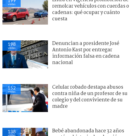
199
visitas
remolcar vehículos con cuerdas o
cadenas: qué ocupar y cuánto
cuesta
Denuncian a presidente José
198
visitas
Antonio Kast por entregar
información falsa en cadena
nacional
Celular robado destapa abusos
152
visitas
contra niña de un profesor de su
colegio y del conviviente de su
madre
Bebé abandonada hace 32 años
138
visitas