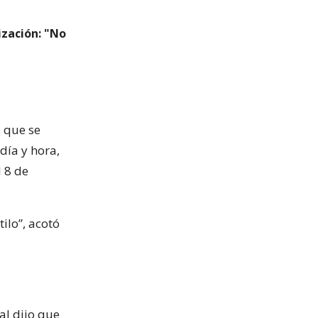
ización: "No
s que se
día y hora,
 8 de
tilo”, acotó
al dijo que