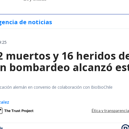
gencia de noticias
9:25
2 muertos y 16 heridos d
un bombardeo alcanzó est
ación alemán en convenio de colaboración con BioBioChile
zalez
Ética y transparenci