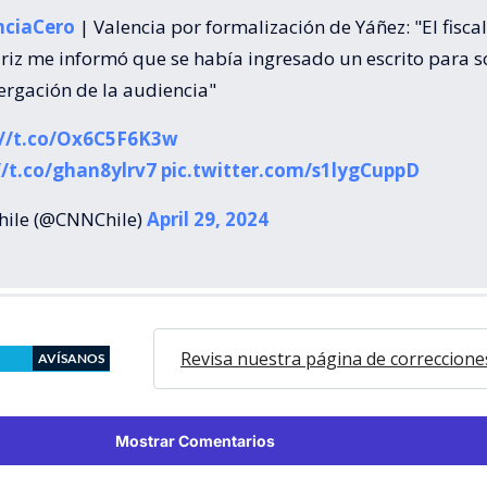
nciaCero
| Valencia por formalización de Yáñez: "El fiscal
iz me informó que se había ingresado un escrito para so
ergación de la audiencia"
://t.co/Ox6C5F6K3w
//t.co/ghan8ylrv7
pic.twitter.com/s1lygCuppD
ile (@CNNChile)
April 29, 2024
Revisa nuestra página de correccione
AVÍSANOS
Mostrar Comentarios