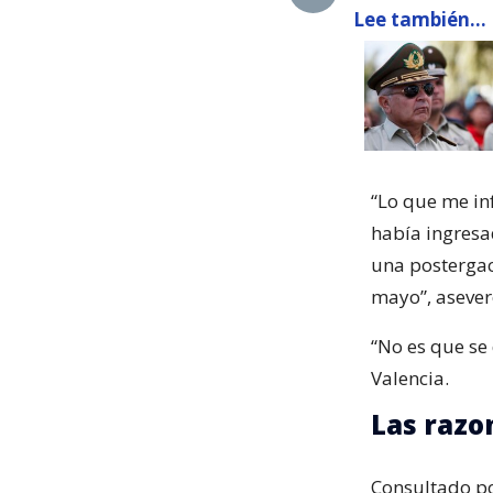
Lee también...
“Lo que me inf
había ingresad
una postergac
mayo”, asever
“No es que se 
Valencia.
Las razo
Consultado por