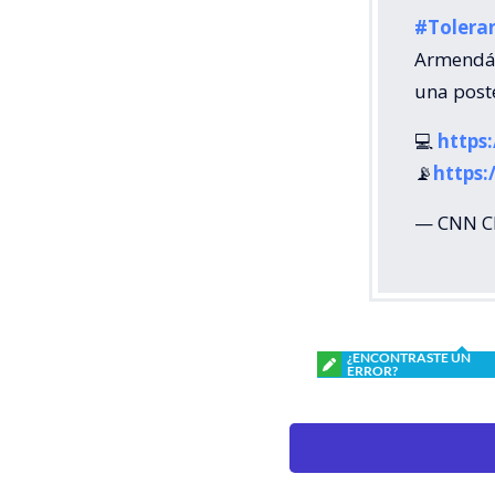
#Tolera
Armendár
una post
💻
https
📡
https:
— CNN Ch
¿ENCONTRASTE UN
ERROR?