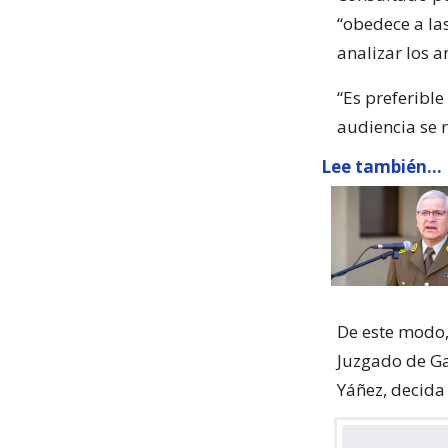
“obedece a la
analizar los a
“Es preferible
audiencia se r
Lee también...
De este modo,
Juzgado de Gar
Yáñez, decida