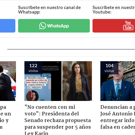
Suscríbete en nuestro canal de
Suscríbete en nuestr
Whatsapp:
Youtube:
122
104
visitas
visitas
apa
"No cuenten con mi
Denuncian a 
de un
voto": Presidenta del
José Antonio 
io y
Senado rechaza propuesta
entregar inf
su
para suspender por 5 años
falsa en cade
Ley Karin