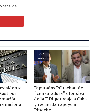
o canal de
69
visitas
presidente
Diputados PC tachan de
Kast por
"censuradora" ofensiva
ormación
de la UDI por viaje a Cuba
na nacional
y recuerdan apoyo a
Pinochet