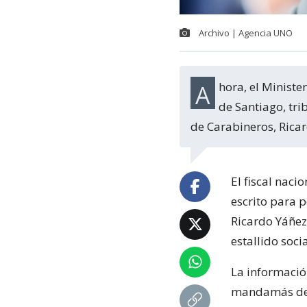
Archivo | Agencia UNO
Ahora, el Ministerio Público deberá esperar a que el Séptimo Juzgado de Garantía
de Santiago, tri
de Carabineros, Ricar
El fiscal naci
escrito para p
Ricardo Yáñez
estallido socia
La informació
mandamás del