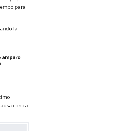
tiempo para
uando la
de amparo
n
ptimo
 causa contra