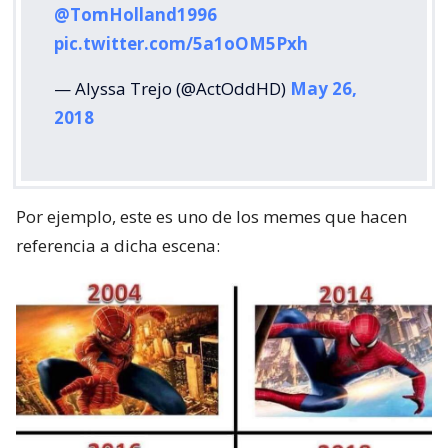
@TomHolland1996
pic.twitter.com/5a1oOM5Pxh
— Alyssa Trejo (@ActOddHD)
May 26,
2018
Por ejemplo, este es uno de los memes que hacen
referencia a dicha escena: