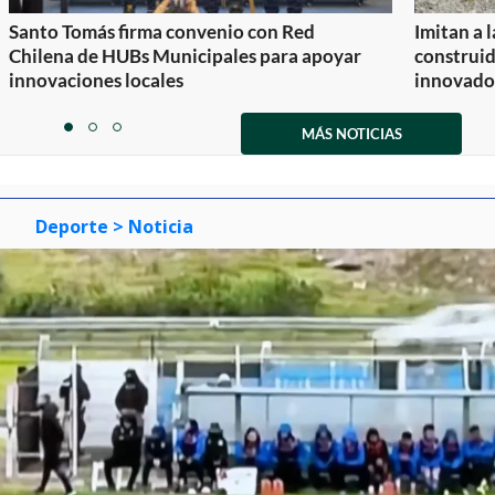
Santo Tomás firma convenio con Red
Imitan a 
Chilena de HUBs Municipales para apoyar
construi
innovaciones locales
innovador
Item
1
MÁS NOTICIAS
item
item
item
of
0
1
2
3
Deporte
> Noticia