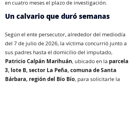
en cuatro meses el plazo de investigación.
Un calvario que duró semanas
Según el ente persecutor, alrededor del mediodía
del 7 de julio de 2026, la víctima concurrió junto a
sus padres hasta el domicilio del imputado,
Patricio Calpán Marihuán
, ubicado en la
parcela
3, lote B, sector La Peña, comuna de Santa
Bárbara, región del Bío Bío
, para solicitarle la
devolución de una motosierra que le habían
prestado.
El imputado aceptó entregar la especie,
bajo la
condición de que la víctima se quedara a
conversar a solas con él.
Lo que fue aceptado por
la joven.