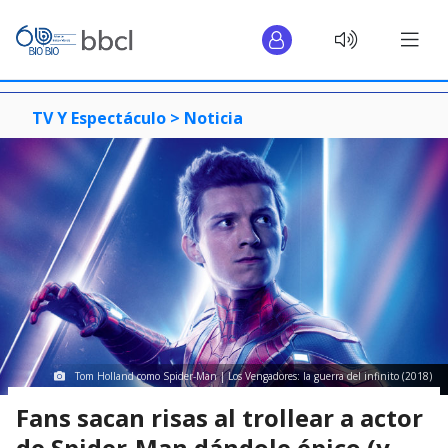
TV Y Espectáculo >
Noticia
Tom Holland como Spider-Man | Los Vengadores: la guerra del infinito (2018)
Fans sacan risas al trollear a actor
de Spider-Man dándole épico (y