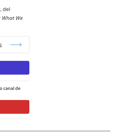
s
, del
y
What We
s
o canal de