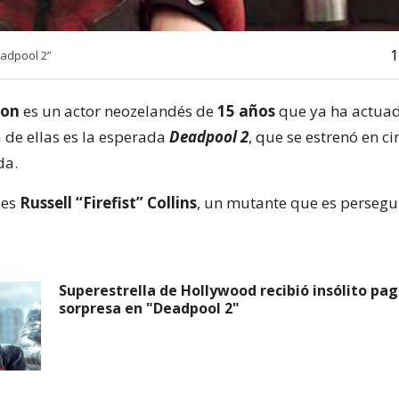
1
eadpool 2”
son
es un actor neozelandés de
15 años
que ya ha actuad
 de ellas es la esperada
Deadpool 2
, que se estrenó en ci
da.
 es
Russell “Firefist” Collins
, un mutante que es persegu
Superestrella de Hollywood recibió insólito pa
sorpresa en "Deadpool 2"