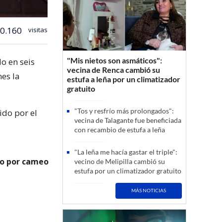
0.160
visitas
"Mis nietos son asmáticos":
o en seis
vecina de Renca cambió su
nes la
estufa a leña por un climatizador
gratuito
"Tos y resfrío más prolongados":
ido por el
vecina de Talagante fue beneficiada
con recambio de estufa a leña
"La leña me hacía gastar el triple":
go por cameo
vecino de Melipilla cambió su
estufa por un climatizador gratuito
MÁS NOTICIAS