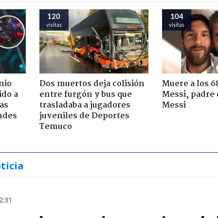
120
104
visitas
visitas
nio
Dos muertos deja colisión
Muere a los 6
ido a
entre furgón y bus que
Messi, padre 
ras
trasladaba a jugadores
Messi
ndes
juveniles de Deportes
Temuco
ticia
2:31