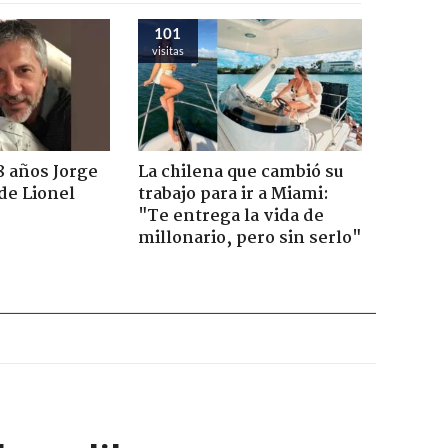
101
visitas
8 años Jorge
La chilena que cambió su
de Lionel
trabajo para ir a Miami:
"Te entrega la vida de
millonario, pero sin serlo"