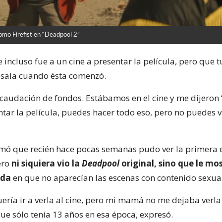
omo Firefist en “Deadpool 2”
ue incluso fue a un cine a presentar la película, pero que 
 sala cuando ésta comenzó.
caudación de fondos. Estábamos en el cine y me dijeron ‘
tar la película, puedes hacer todo eso, pero no puedes ve
rmó que recién hace pocas semanas pudo ver la primera 
ero
ni siquiera vio la
Deadpool
original, sino que le mo
ada
en que no aparecían las escenas con contenido sexual
ería ir a verla al cine, pero mi mamá no me dejaba verl
que sólo tenía 13 años en esa época, expresó.