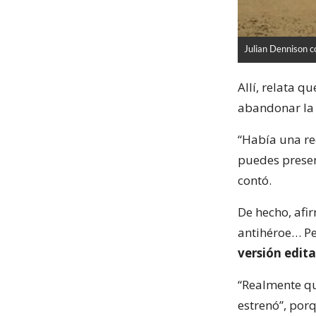
Julian Dennison c
Allí, relata q
abandonar la
“Había una re
puedes presen
contó.
De hecho, afi
antihéroe… P
versión edit
“Realmente qu
estrenó”, por