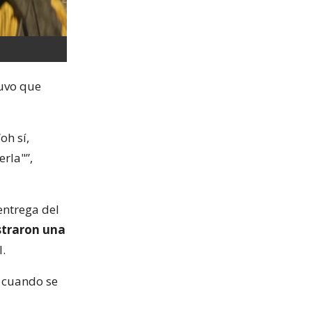
tuvo que
oh sí,
rla"”,
entrega del
straron una
.
a cuando se