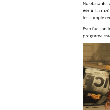
No obstante, 
verlo
. La raz
los cumple re
Esto fue conf
programa es