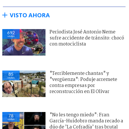
VISTO AHORA
Periodista José Antonio Neme
692
visitas
sufre accidente de tránsito: chocó
con motociclista
"Terriblemente chantas" y
85
visitas
"vergüenza": Poduje arremete
contra empresas por
reconstrucción en El Olivar
"No les tengo miedo": Fran
78
visitas
García-Huidobro manda recado a
dúo de ’La Cofradía’ tras brutal