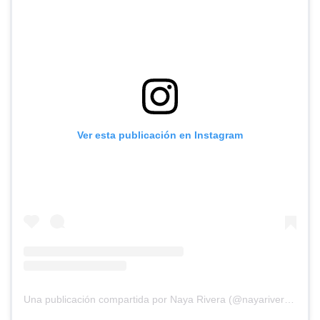
Ver esta publicación en Instagram
Una publicación compartida por Naya Rivera (@nayarivera)
el
17