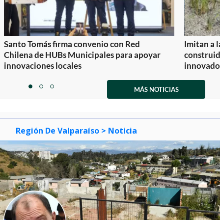
Santo Tomás firma convenio con Red
Imitan a 
Chilena de HUBs Municipales para apoyar
construi
innovaciones locales
innovador
Item
1
MÁS NOTICIAS
item
item
item
of
0
1
2
3
Región De Valparaíso
> Noticia