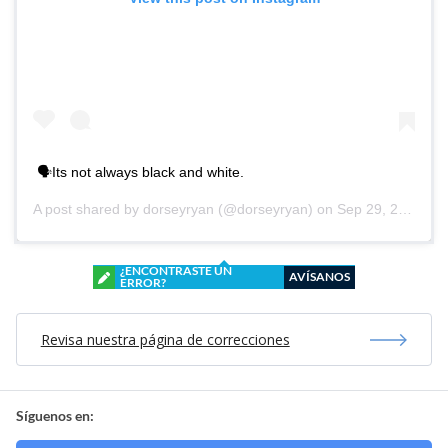
🗣Its not always black and white.
A post shared by
dorseyryan
(@dorseyryan) on
Sep 29, 2020 at 4:58pm PDT
¿ENCONTRASTE UN
AVÍSANOS
ERROR?
Revisa nuestra página de correcciones
Síguenos en: