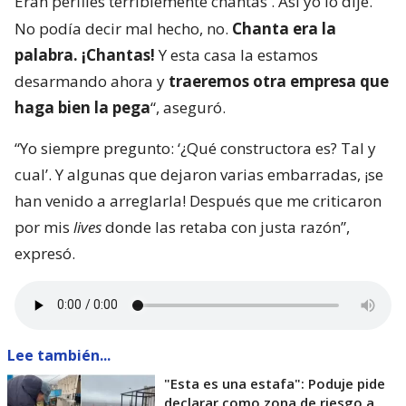
Eran perfiles terriblemente chantas
. Así yo lo dije.
No podía decir mal hecho, no.
Chanta era la
palabra. ¡Chantas!
Y esta casa la estamos
desarmando ahora y
traeremos otra empresa que
haga bien la pega
“, aseguró.
“Yo siempre pregunto: ‘¿Qué constructora es? Tal y
cual’. Y algunas que dejaron varias embarradas, ¡se
han venido a arreglarla! Después que me criticaron
por mis
lives
donde las retaba con justa razón”,
expresó.
Lee también...
"Esta es una estafa": Poduje pide
declarar como zona de riesgo a