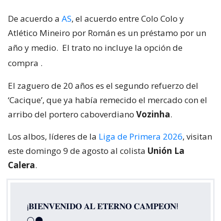
De acuerdo a
AS
, el acuerdo entre Colo Colo y
Atlético Mineiro por Román es un préstamo por un
año y medio.
El trato no incluye la opción de
compra
.
El zaguero de 20 años es el segundo refuerzo del
‘Cacique’, que ya había remecido el mercado con el
arribo del portero caboverdiano
Vozinha
.
Los albos, líderes de la
Liga de Primera 2026
, visitan
este domingo 9 de agosto al colista
Unión La
Calera
.
¡𝐁𝐈𝐄𝐍𝐕𝐄𝐍𝐈𝐃𝐎 𝐀𝐋 𝐄𝐓𝐄𝐑𝐍𝐎 𝐂𝐀𝐌𝐏𝐄𝐎́𝐍!
⚪⚫