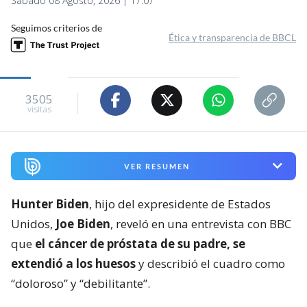
Sábado 08 Agosto, 2026 | 17:07
Seguimos criterios de
Ética y transparencia de BBCL
3505
visitas
VER RESUMEN
Hunter Biden
, hijo del expresidente de Estados
Unidos,
Joe Biden
, reveló en una entrevista con BBC
que
el cáncer de próstata de su padre, se
extendió a los huesos
y describió el cuadro como
“doloroso” y “debilitante”.