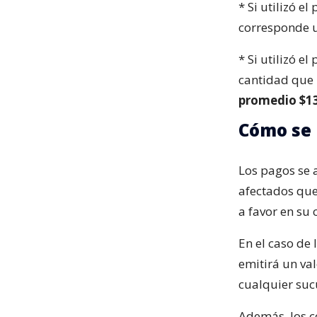
* Si utilizó e
corresponde 
* Si utilizó e
cantidad que 
promedio $1
Cómo se 
Los pagos se 
afectados que
a favor en su 
En el caso de
emitirá un va
cualquier sucu
Además, los c