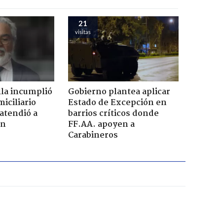
21
visitas
la incumplió
Gobierno plantea aplicar
iciliario
Estado de Excepción en
atendió a
barrios críticos donde
en
FF.AA. apoyen a
Carabineros