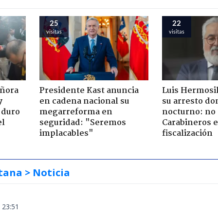
25
22
visitas
visitas
eñora
Presidente Kast anuncia
Luis Hermosil
y
en cadena nacional su
su arresto dom
 duro
megarreforma en
nocturno: no 
el
seguridad: "Seremos
Carabineros 
implacables"
fiscalización
tana
> Noticia
 23:51