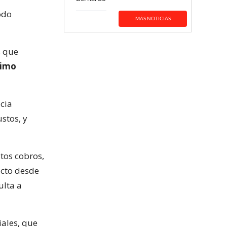
odo
MÁS NOTICIAS
s que
imo
icia
stos, y
stos cobros,
ucto desde
ulta a
iales, que