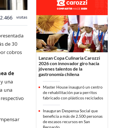
2.466
visitas
 presentada
ás de 30
por cobros
Lanzan Copa Culinaria Carozzi
2026 con innovador giro hacia
jóvenes talentos de la
nea de
gastronomía chilena
 y una
Master House inauguró un centro
ía una
de rehabilitación para perritos
 respectivo
fabricado con plásticos reciclados
Inauguran Despensa Social que
beneficia a más de 2.500 personas
compensar
de escasos recursos en San
Bernardo