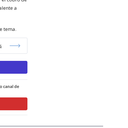
alente a
te tema.
s
o canal de