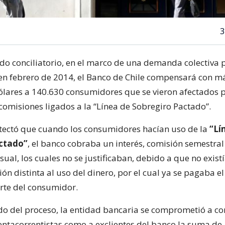
3
do conciliatorio, en el marco de una demanda colectiva
 en febrero de 2014, el Banco de Chile compensará con m
ólares a 140.630 consumidores que se vieron afectados 
comisiones ligados a la “Línea de Sobregiro Pactado”.
tectó que cuando los consumidores hacían uso de la
“Lí
ctado”
, el banco cobraba un interés, comisión semestral
ual, los cuales no se justificaban, debido a que no exist
ón distinta al uso del dinero, por el cual ya se pagaba el
arte del consumidor.
o del proceso, la entidad bancaria se comprometió a 
uentacorrentistas como a exclientes del banco la suma de