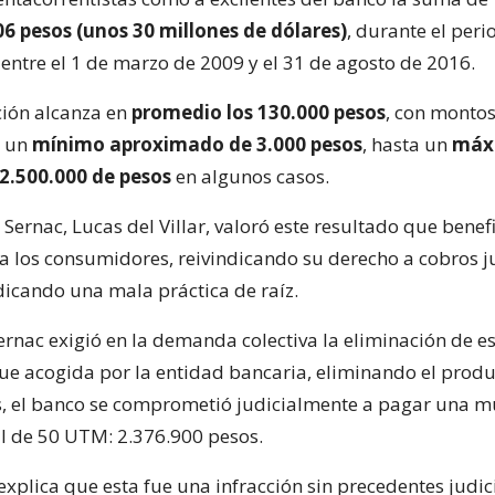
6 pesos (unos 30 millones de dólares)
, durante el peri
ntre el 1 de marzo de 2009 y el 31 de agosto de 2016.
ión alcanza en
promedio los 130.000 pesos
, con monto
e un
mínimo aproximado de 3.000 pesos
, hasta un
máx
2.500.000 de pesos
en algunos casos.
l Sernac, Lucas del Villar, valoró este resultado que benef
a los consumidores, reivindicando su derecho a cobros ju
icando una mala práctica de raíz.
Sernac exigió en la demanda colectiva la eliminación de e
fue acogida por la entidad bancaria, eliminando el prod
 el banco se comprometió judicialmente a pagar una m
cal de 50 UTM: 2.376.900 pesos.
xplica que esta fue una infracción sin precedentes judic