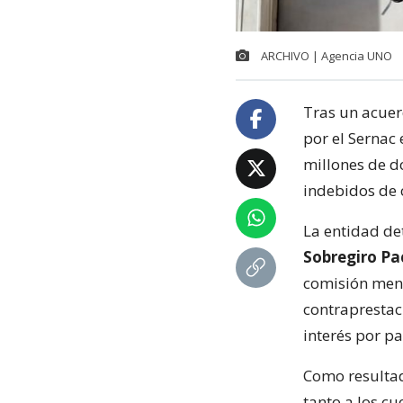
ARCHIVO | Agencia UNO
Tras un acuer
por el Sernac
millones de d
indebidos de 
La entidad de
Sobregiro Pa
comisión mens
contraprestaci
interés por p
Como resultad
tanto a los c