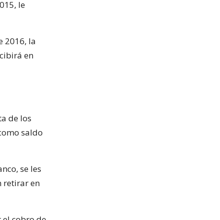
015, le
e 2016, la
cibirá en
ta de los
 como saldo
nco, se les
retirar en
 el cobro de