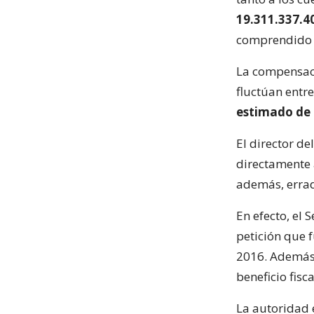
19.311.337.40
comprendido e
La compensac
fluctúan entr
estimado de 
El director de
directamente 
además, errad
En efecto, el 
petición que 
2016. Además,
beneficio fis
La autoridad e