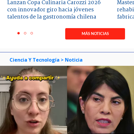
Lanzan Copa Culinaria Carozzi 2026
Master
con innovador giro hacia jóvenes
rehabi
talentos de la gastronomía chilena
fabric
Item
1
MÁS NOTICIAS
item
item
item
of
0
1
2
3
Ciencia Y Tecnología
> Noticia