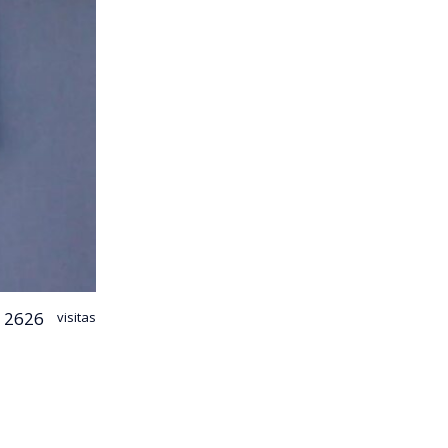
2626
visitas
alizar y