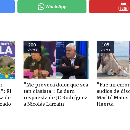
200
105
visitas
visitas
ir
"Me provoca dolor que sea
"Fue un error
": El
tan clasista": La dura
audios de dis
sa de
respuesta de JC Rodríguez
Marité Matus 
trado
a Nicolás Larraín
Huerta