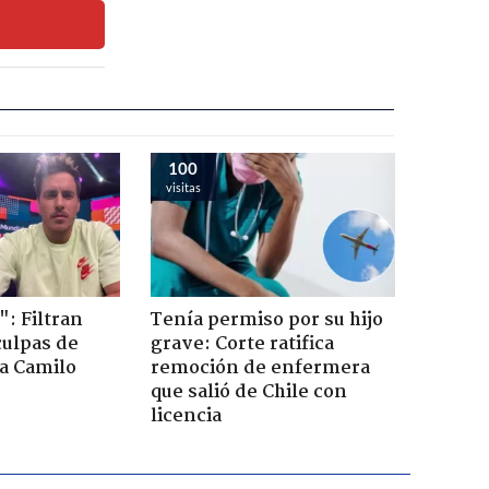
100
visitas
": Filtran
Tenía permiso por su hijo
culpas de
grave: Corte ratifica
a Camilo
remoción de enfermera
que salió de Chile con
licencia