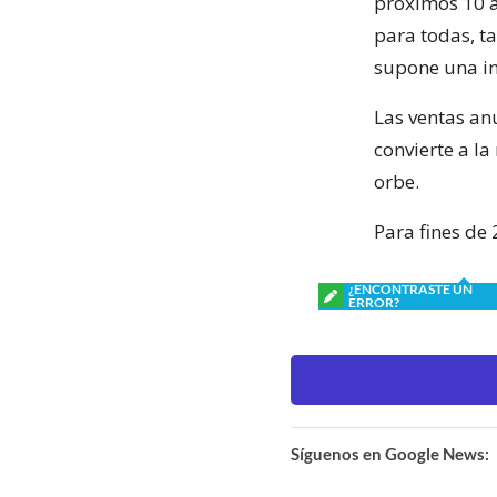
próximos 10 a
para todas, t
supone una in
Las ventas an
convierte a l
orbe.
Para fines de 
¿ENCONTRASTE UN
ERROR?
Síguenos en Google News: