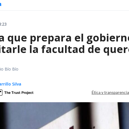
a
8:23
 que prepara el gobierno
tarle la facultad de quer
io Bío Bío
rillo Silva
Ética y transparenci