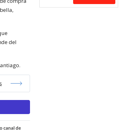
e de compra
bella,
que
nde del
Santiago.
s
o canal de