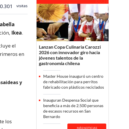
0.301
visitas
abella
ción,
Ikea
.
cluye el
Lanzan Copa Culinaria Carozzi
2026 con innovador giro hacia
Primeros en
jóvenes talentos de la
gastronomía chilena
Master House inauguró un centro
asaideas y
de rehabilitación para perritos
fabricado con plásticos reciclados
Inauguran Despensa Social que
beneficia a más de 2.500 personas
de escasos recursos en San
Bernardo
te los
MÁS NOTICIAS